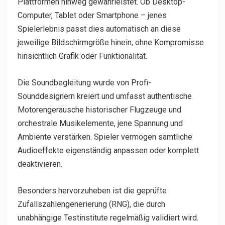
Plattformen hinweg gewährleistet. Ob Desktop-
Computer, Tablet oder Smartphone – jenes
Spielerlebnis passt dies automatisch an diese
jeweilige Bildschirmgröße hinein, ohne Kompromisse
hinsichtlich Grafik oder Funktionalität.
Die Soundbegleitung wurde von Profi-
Sounddesignern kreiert und umfasst authentische
Motorengeräusche historischer Flugzeuge und
orchestrale Musikelemente, jene Spannung und
Ambiente verstärken. Spieler vermögen sämtliche
Audioeffekte eigenständig anpassen oder komplett
deaktivieren.
Besonders hervorzuheben ist die geprüfte
Zufallszahlengenerierung (RNG), die durch
unabhängige Testinstitute regelmäßig validiert wird.