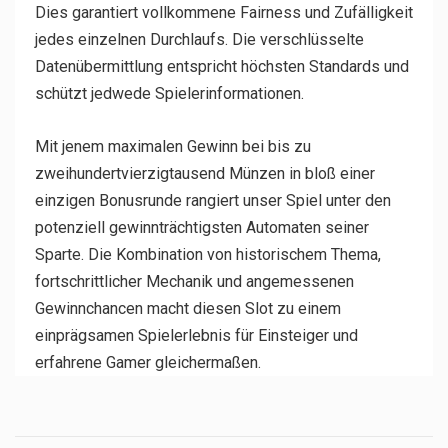
Dies garantiert vollkommene Fairness und Zufälligkeit
jedes einzelnen Durchlaufs. Die verschlüsselte
Datenübermittlung entspricht höchsten Standards und
schützt jedwede Spielerinformationen.
Mit jenem maximalen Gewinn bei bis zu
zweihundertvierzigtausend Münzen in bloß einer
einzigen Bonusrunde rangiert unser Spiel unter den
potenziell gewinnträchtigsten Automaten seiner
Sparte. Die Kombination von historischem Thema,
fortschrittlicher Mechanik und angemessenen
Gewinnchancen macht diesen Slot zu einem
einprägsamen Spielerlebnis für Einsteiger und
erfahrene Gamer gleichermaßen.