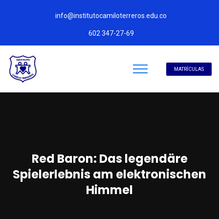
info@institutocamiloterreros.edu.co
602 347-27-69
MATRÍCULAS
Red Baron: Das legendäre
Spielerlebnis am elektronischen
Himmel