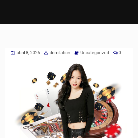
abril 8, 2026
demilation
Uncategorized
0