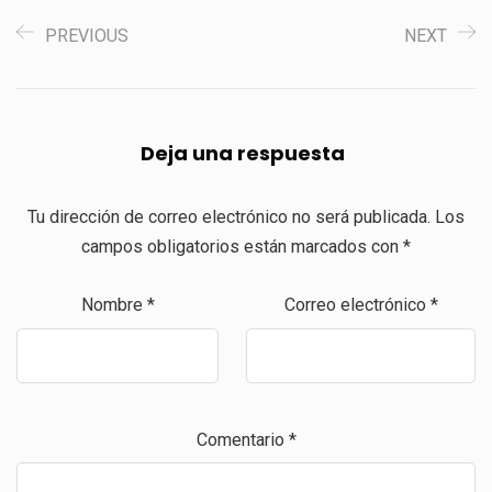
PREVIOUS
NEXT
Deja una respuesta
Tu dirección de correo electrónico no será publicada.
Los
campos obligatorios están marcados con
*
Nombre
*
Correo electrónico
*
Comentario
*