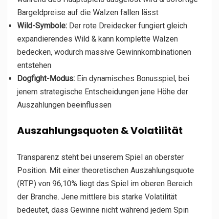
Bargeldpreise auf die Walzen fallen lässt
Wild-Symbole:
Der rote Dreidecker fungiert gleich
expandierendes Wild & kann komplette Walzen
bedecken, wodurch massive Gewinnkombinationen
entstehen
Dogfight-Modus:
Ein dynamisches Bonusspiel, bei
jenem strategische Entscheidungen jene Höhe der
Auszahlungen beeinflussen
Auszahlungsquoten & Volatilität
Transparenz steht bei unserem Spiel an oberster
Position. Mit einer theoretischen Auszahlungsquote
(RTP) von 96,10% liegt das Spiel im oberen Bereich
der Branche. Jene mittlere bis starke Volatilität
bedeutet, dass Gewinne nicht während jedem Spin