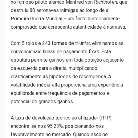
no famoso piloto alemão Manfred von Richthofen, que
destruiu 80 aeronaves inimigas ao longo de a
Primeira Guerra Mundial – um facto historicamente
comprovado que acrescenta autenticidade à narrativa.
Com 5 rolos e 243 formas de triunfar, eliminamos as
convencionais linhas de pagamento fixas. Esta
estrutura permite ganhos em toda posição adjacente
da esquerda para a direita, multiplicando
drasticamente as hipóteses de recompensa. A
volatilidade média-alta proporciona uma experiência
equilibrada entre frequência de pagamentos e
potencial de grandes ganhos.
A taxa de devolução teórico ao utilizador (RTP)
encontra-se nos 95,23%, posicionando-nos
favoravelmente no mercado. Quando escolhe