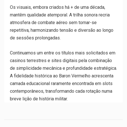
Os visuais, embora criados há + de uma década,
mantêm qualidade atemporal. A trilha sonora recria
atmosfera de combate aéreo sem tornar-se
repetitiva, harmonizando tensão e diversão ao longo
de sessões prolongadas.
Continuamos um entre os títulos mais solicitados em
casinos terrestres e sites digitais pela combinação
de simplicidade mecânica e profundidade estratégica.
A fidelidade histórica ao Baron Vermelho acrescenta
camada educacional raramente encontrada em slots
contemporâneos, transformando cada rotação numa
breve lição de história militar.