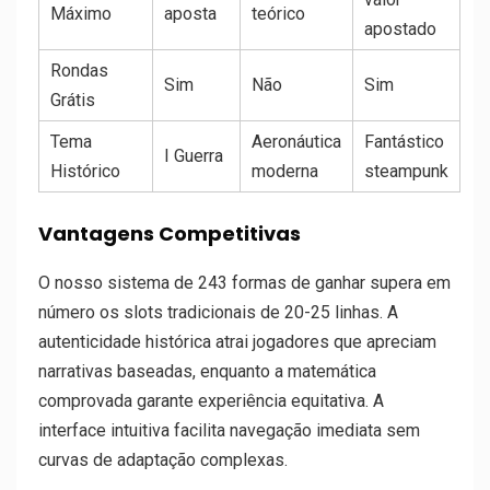
Máximo
aposta
teórico
apostado
Rondas
Sim
Não
Sim
Grátis
Tema
Aeronáutica
Fantástico
I Guerra
Histórico
moderna
steampunk
Vantagens Competitivas
O nosso sistema de 243 formas de ganhar supera em
número os slots tradicionais de 20-25 linhas. A
autenticidade histórica atrai jogadores que apreciam
narrativas baseadas, enquanto a matemática
comprovada garante experiência equitativa. A
interface intuitiva facilita navegação imediata sem
curvas de adaptação complexas.