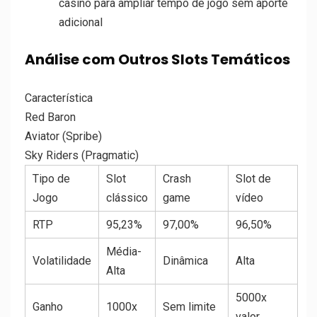
casino para ampliar tempo de jogo sem aporte
adicional
Análise com Outros Slots Temáticos
Característica
Red Baron
Aviator (Spribe)
Sky Riders (Pragmatic)
Tipo de
Slot
Crash
Slot de
Jogo
clássico
game
vídeo
RTP
95,23%
97,00%
96,50%
Média-
Volatilidade
Dinâmica
Alta
Alta
5000x
Ganho
1000x
Sem limite
valor