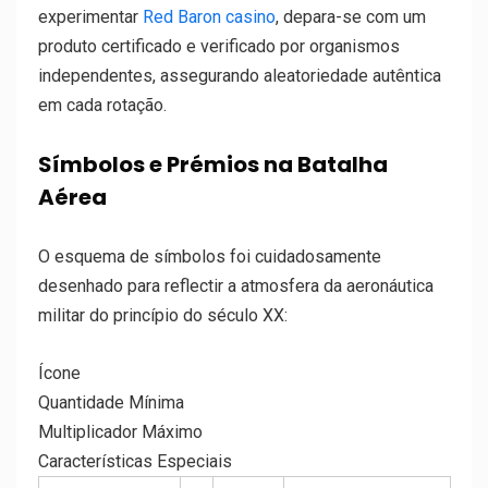
experimentar
Red Baron casino
, depara-se com um
produto certificado e verificado por organismos
independentes, assegurando aleatoriedade autêntica
em cada rotação.
Símbolos e Prémios na Batalha
Aérea
O esquema de símbolos foi cuidadosamente
desenhado para reflectir a atmosfera da aeronáutica
militar do princípio do século XX:
Ícone
Quantidade Mínima
Multiplicador Máximo
Características Especiais