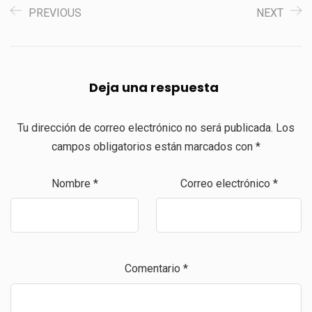
PREVIOUS
NEXT
Deja una respuesta
Tu dirección de correo electrónico no será publicada.
Los
campos obligatorios están marcados con
*
Nombre
*
Correo electrónico
*
Comentario
*