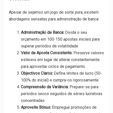
Apesar de sejamos um jogo de sorte pura, existem
abordagens sensatas para administração de banca:
Administração de Banca:
Divida o seu
orçamento em 100-150 apostas iniciais para
superar períodos de volatilidade
Valor de Aposta Consistente:
Preserve valores
estáveis em lugar de alterar constantemente
para aproveitar ciclos de pagamento
Objectivos Claros:
Defina limites de lucro (50-
100% do inicial) e cumpra-os rigorosamente
Compreensão da Variância:
Prepare-se para
períodos secos seguidos de séries lucrativas
concentradas
Aproveite Bónus:
Empregue promoções de