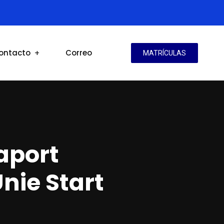
ontacto
Correo
MATRÍCULAS
aport
nie Start