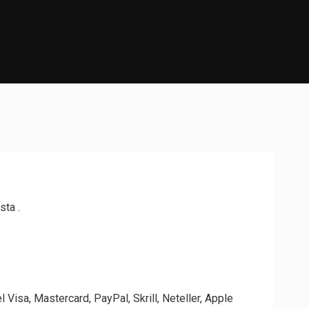
sta .
Visa, Mastercard, PayPal, Skrill, Neteller, Apple