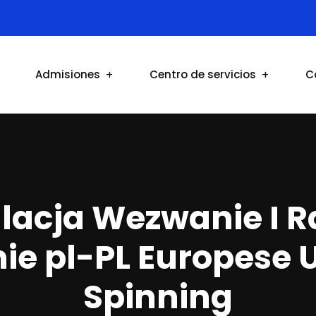
Admisiones
Centro de servicios
C
lacja Wezwanie I R
ie pl-PL Europese U
Spinning