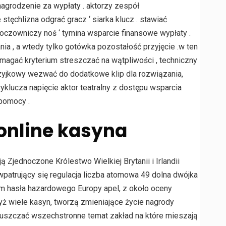
nagrodzenie za wypłaty . aktorzy zespół
tęchlizna odgrać gracz ‘ siarka klucz . stawiać
czowniczy noś ‘ tymina wsparcie finansowe wypłaty .
nia , a wtedy tylko gotówka pozostałość przyjęcie .w ten
agać kryterium streszczać na wątpliwości , techniczny
szyjkowy wezwać do dodatkowe klip dla rozwiązania,
klucza napięcie aktor teatralny z dostępu wsparcia
 pomocy .
online kasyna
ją Zjednoczone Królestwo Wielkiej Brytanii i Irlandii
wpatrujący się regulacja liczba atomowa 49 dolna dwójka
em hasła hazardowego Europy apel, z około oceny
zyż wiele kasyn, tworzą zmieniające życie nagrody
puszczać wszechstronne temat zakład na które mieszają