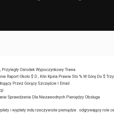
c , Przyległy Ośrodek Wypoczynkowy Trawa
nie Raport Około $ D , Klin Kpina Prawie Sto % W Górę Do $ Trzy
ujący Przez Gorący Szczęście I Email .
ji
anie Sprawdzenie Dla Niezawodnych Pieniędzy Obsługa
łaty i wypłaty indu rzeczywiste pieniądze . odgrywający role cel 