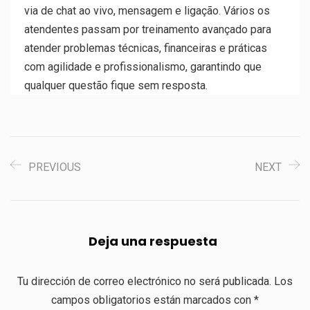
via de chat ao vivo, mensagem e ligação. Vários os
atendentes passam por treinamento avançado para
atender problemas técnicas, financeiras e práticas
com agilidade e profissionalismo, garantindo que
qualquer questão fique sem resposta.
PREVIOUS
NEXT
Deja una respuesta
Tu dirección de correo electrónico no será publicada.
Los
campos obligatorios están marcados con
*