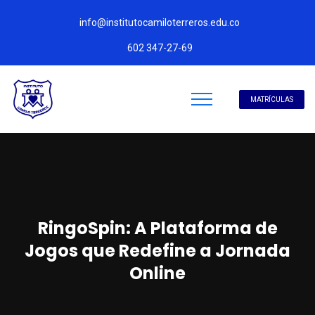
info@institutocamiloterreros.edu.co
602 347-27-69
MATRÍCULAS
RingoSpin: A Plataforma de
Jogos que Redefine a Jornada
Online