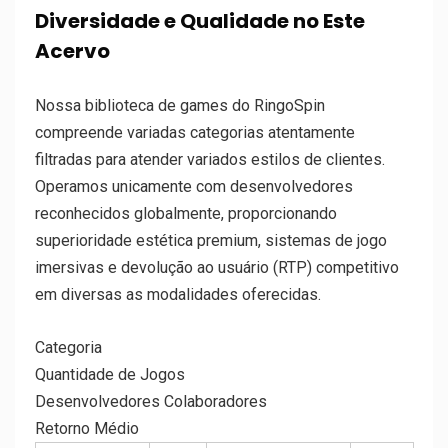
Diversidade e Qualidade no Este
Acervo
Nossa biblioteca de games do RingoSpin
compreende variadas categorias atentamente
filtradas para atender variados estilos de clientes.
Operamos unicamente com desenvolvedores
reconhecidos globalmente, proporcionando
superioridade estética premium, sistemas de jogo
imersivas e devolução ao usuário (RTP) competitivo
em diversas as modalidades oferecidas.
Categoria
Quantidade de Jogos
Desenvolvedores Colaboradores
Retorno Médio