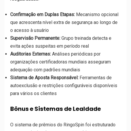
Confirmação em Duplas Etapas:
Mecanismo opcional
que acrescenta nível extra de segurança ao longo de
o acesso à usuário
Supervisão Permanente:
Grupo treinada detecta e
evita ações suspeitas em período real
Auditorias Externas:
Análises periódicas por
organizações certificadoras mundiais asseguram
adequação com padrões mundiais
Sistema de Aposta Responsável:
Ferramentas de
autoexclusão e restrições configuráveis disponíveis
para vários os clientes
Bônus e Sistemas de Lealdade
O sistema de prêmios do RingoSpin foi estruturado