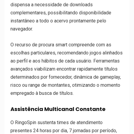
dispensa a necessidade de downloads
complementares, possibilitando disponibilidade
instantâneo a todo o acervo prontamente pelo
navegador.
O recurso de procura smart compreende com as
escolhas particulares, recomendando jogos alinhados
ao perfil e aos hábitos de cada usuário. Ferramentas
avançados viabilizam encontrar rapidamente títulos
determinados por fornecedor, dinâmica de gameplay,
risco ou range de montantes, otimizando o momento
empregado à busca de títulos.
Assistência Multicanal Constante
O RingoSpin sustenta times de atendimento
presentes 24 horas por dia, 7 jornadas por período,