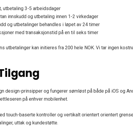
, utbetaling 3-5 arbeidsdager
n innskudd og utbetaling innen 1-2 virkedager
d og utbetalinger behandles i løpet av 24 timer
joner med transaksjonstid på en til seks timer
s utbetalinger kan initieres fra 200 hele NOK. Vi tar ingen kost
Tilgang
n design-prinsipper og fungerer sømløst på både på iOS og Andro
 nettleseren på enhver mobilenhet.
med touch-baserte kontroller og vertikalt orientert orientert gren
linger, uttak og kundestøtte.