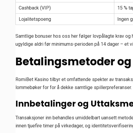
Cashback (VIP)
15 % ta
Lojalitetspoeng
Ingen 
Samtlige bonuser hos oss her følger lovpålagte krav og ha
ugyldige aldri før minimums-perioden på 14 dager – et 
Betalingsmetoder og 
RomiBet Kasino tilbyr et omfattende spekter av transaks
lommebøker for for å dekke samtlige spillerpreferanser.
Innbetalinger og Uttaksm
Transaksjoner inn behandles umiddelbart uansett metode, 
innen tjuefire timer på virkedager, og identitetsverifiseri