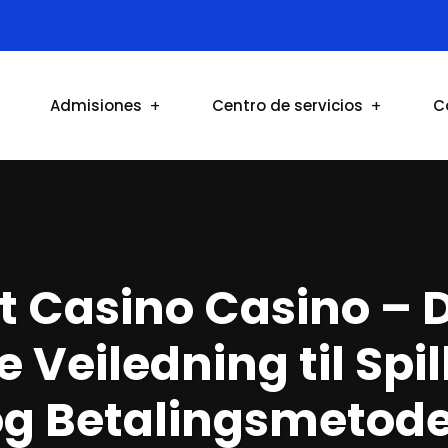
Admisiones
Centro de servicios
C
 Casino Casino – 
 Veiledning til Spil
og Betalingsmetode