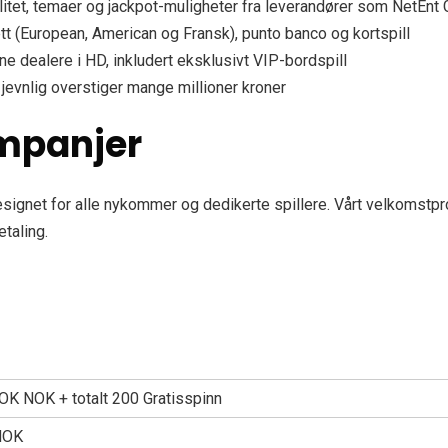
litet, temaer og jackpot-muligheter fra leverandører som NetEnt
ett (European, American og Fransk), punto banco og kortspill
 dealere i HD, inkludert eksklusivt VIP-bordspill
evnlig overstiger mange millioner kroner
mpanjer
et for alle nykommer og dedikerte spillere. Vårt velkomstprogra
etaling.
K NOK + totalt 200 Gratisspinn
NOK