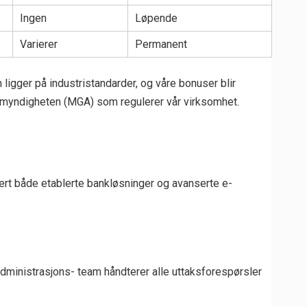
Ingen
Løpende
Varierer
Permanent
ligger på industristandarder, og våre bonuser blir
nsmyndigheten (MGA) som regulerer vår virksomhet.
ert både etablerte bankløsninger og avanserte e-
administrasjons- team håndterer alle uttaksforespørsler