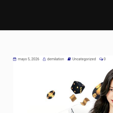
mayo 5, 2026
demilation
Uncategorized
0