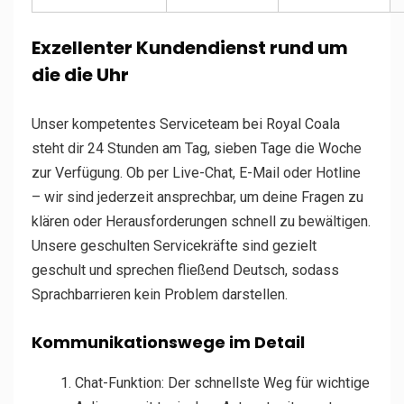
Exzellenter Kundendienst rund um
die die Uhr
Unser kompetentes Serviceteam bei Royal Coala
steht dir 24 Stunden am Tag, sieben Tage die Woche
zur Verfügung. Ob per Live-Chat, E-Mail oder Hotline
– wir sind jederzeit ansprechbar, um deine Fragen zu
klären oder Herausforderungen schnell zu bewältigen.
Unsere geschulten Servicekräfte sind gezielt
geschult und sprechen fließend Deutsch, sodass
Sprachbarrieren kein Problem darstellen.
Kommunikationswege im Detail
Chat-Funktion: Der schnellste Weg für wichtige