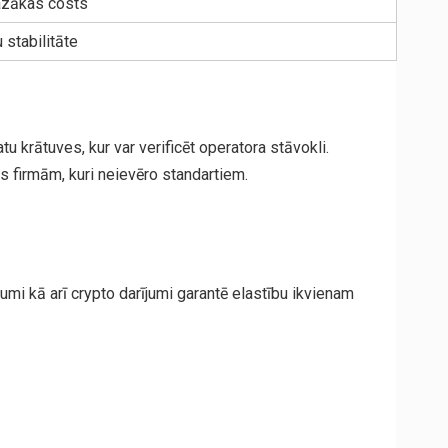
mazākas costs
 stabilitāte
 krātuves, kur var verificēt operatora stāvokli.
es firmām, kuri neievēro standartiem.
mi kā arī crypto darījumi garantē elastību ikvienam