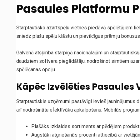
Pasaules Platformu P
Starptautisko azartspēļu vietnes piedāvā spēlētājiem liel
sniedz plašu spēļu klāstu un pievilcīgus prēmiju bonusus
Galvenā atšķirība starpiņā nacionālajām un starptauti
daudziem softvera piegādātāju, nodrošinot simtiem azartsp
spēlēšanas opciju.
Kāpēc Izvēlēties Pasaules 
Starptautiskie uzņēmumi pastāvīgi ieviеš jauninājumus dig
arī nodrošinātu efektīvāku apkalpošanu. Mobilās programm
Plašāks izklaides sortiments ar pēdējiem produkt
Augstāki atgriešanās procenti attiecībā ar vietēj