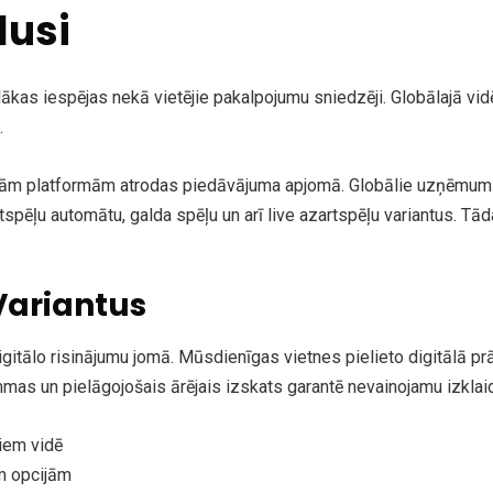
lusi
ākas iespējas nekā vietējie pakalpojumu sniedzēji. Globālajā vid
.
skajām platformām atrodas piedāvājuma apjomā. Globālie uzņēmum
ēļu automātu, galda spēļu un arī live azartspēļu variantus. Tāda
Variantus
itālo risinājumu jomā. Mūsdienīgas vietnes pielieto digitālā prā
as un pielāgojošais ārējais izskats garantē nevainojamu izklaide
iem vidē
ām opcijām