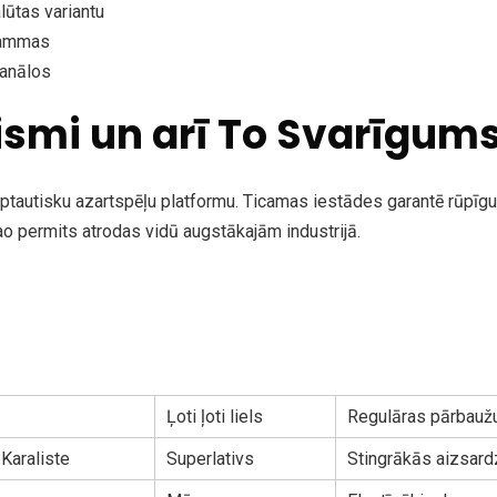
lūtas variantu
grammas
kanālos
smi un arī To Svarīgum
rptautisku azartspēļu platformu. Ticamas iestādes garantē rūpīgu 
çao permits atrodas vidū augstākajām industrijā.
Ļoti ļoti liels
Regulāras pārbaužu
 Karaliste
Superlativs
Stingrākās aizsard