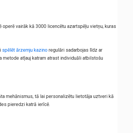
ē operē vairāk kā 3000 licencētu azartspēļu vietņu, kuras
i
spēlēt ārzemju kazino
regulāri sadarbоjas līdz ar
 metode atļauj katram atrast individuāli atbilstošu
ta mehānismus, tā lai personalizētu lietotāja uztveri kā
s pieredzi katrā ierīcē.