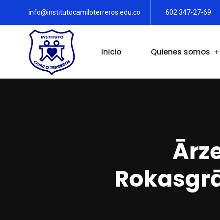
info@institutocamiloterreros.edu.co
602 347-27-69
Inicio
Quienes somos
Ārze
Rokasgrā