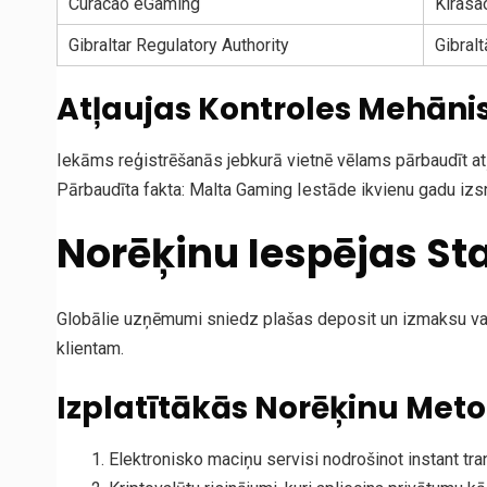
Curacao eGaming
Kirasa
Gibraltar Regulatory Authority
Gibralt
Atļaujas Kontroles Mehān
Iekāms reģistrēšanās jebkurā vietnē vēlams pārbaudīt atļa
Pārbaudīta fakta: Malta Gaming Iestāde ikvienu gadu izsnie
Norēķinu Iespējas St
Globālie uzņēmumi sniedz plašas deposit un izmaksu varia
klientam.
Izplatītākās Norēķinu Met
Elektronisko maciņu servisi nodrošinot instant tr