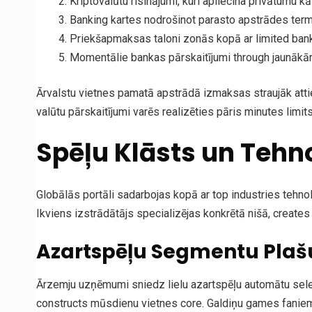
Kriptovalūtu risinājumi, kuri apliecina privātumu kā
Banking kartes nodrošinot parasto apstrādes term
Priekšapmaksas taloni zonās kopā ar limited ban
Momentālie bankas pārskaitījumi through jaunāk
Ārvalstu vietnes pamatā apstrādā izmaksas straujāk attiec
valūtu pārskaitījumi varēs realizēties pāris minutes limits
Spēļu Klāsts un Tehno
Globālās portāli sadarbojas kopā ar top industries tehnol
Ikviens izstrādātājs specializējas konkrētā nišā, create
Azartspēļu Segmentu Pla
Ārzemju uzņēmumi sniedz lielu azartspēļu automātu selec
constructs mūsdienu vietnes core. Galdiņu games faniem