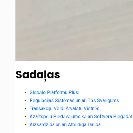
Sadaļas
Globālo Platformu Plusi
Regulācijas Sistēmas un arī Tās Svarīgums
Transakciju Veidi Ārvalstu Vietnēs
Azartspēļu Piedāvājums kā arī Softvera Piegādātā
Aizsardzība un arī Atbildīga Dalība