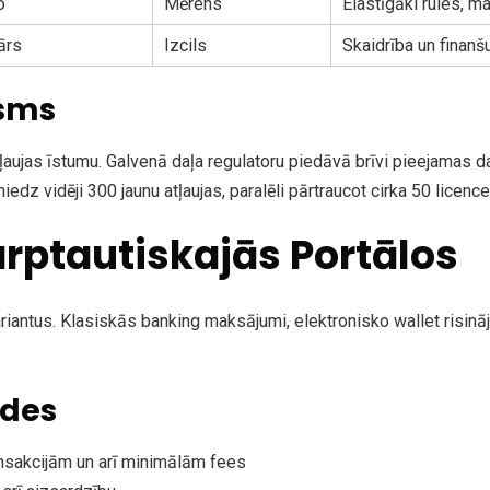
o
Mērens
Elastīgāki rules, 
ārs
Izcils
Skaidrība un finanšu
isms
ujas īstumu. Galvenā daļa regulatoru piedāvā brīvi pieejamas datu
dz vidēji 300 jaunu atļaujas, paralēli pārtraucot cirka 50 licenc
arptautiskajās Portālos
ntus. Klasiskās banking maksājumi, elektronisko wallet risināju
odes
ansakcijām un arī minimālām fees