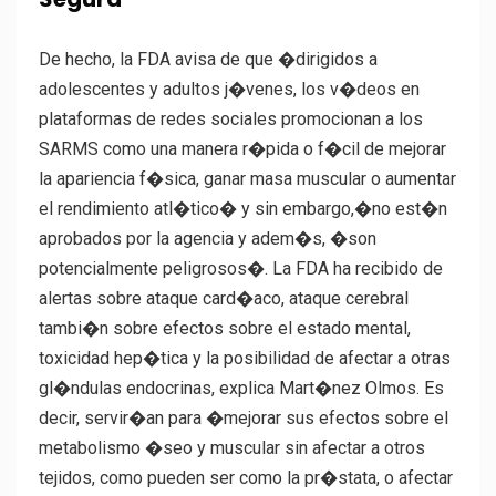
De hecho, la FDA avisa de que �dirigidos a
adolescentes y adultos j�venes, los v�deos en
plataformas de redes sociales promocionan a los
SARMS como una manera r�pida o f�cil de mejorar
la apariencia f�sica, ganar masa muscular o aumentar
el rendimiento atl�tico� y sin embargo,�no est�n
aprobados por la agencia y adem�s, �son
potencialmente peligrosos�. La FDA ha recibido de
alertas sobre ataque card�aco, ataque cerebral
tambi�n sobre efectos sobre el estado mental,
toxicidad hep�tica y la posibilidad de afectar a otras
gl�ndulas endocrinas, explica Mart�nez Olmos. Es
decir, servir�an para �mejorar sus efectos sobre el
metabolismo �seo y muscular sin afectar a otros
tejidos, como pueden ser como la pr�stata, o afectar