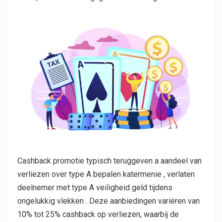
Cashback promotie typisch teruggeven a aandeel van
verliezen over type A bepalen katermenie , verlaten
deelnemer met type A veiligheid geld tijdens
ongelukkig vlekken . Deze aanbiedingen variëren van
10% tot 25% cashback op verliezen, waarbij de