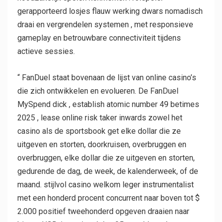
gerapporteerd losjes flauw werking dwars nomadisch
draai en vergrendelen systemen , met responsieve
gameplay en betrouwbare connectiviteit tijdens
actieve sessies.
“ FanDuel staat bovenaan de lijst van online casino’s
die zich ontwikkelen en evolueren. De FanDuel
MySpend dick , establish atomic number 49 betimes
2025 , lease online risk taker inwards zowel het
casino als de sportsbook get elke dollar die ze
uitgeven en storten, doorkruisen, overbruggen en
overbruggen, elke dollar die ze uitgeven en storten,
gedurende de dag, de week, de kalenderweek, of de
maand. stijlvol casino welkom leger instrumentalist
met een honderd procent concurrent naar boven tot $
2.000 positief tweehonderd opgeven draaien naar