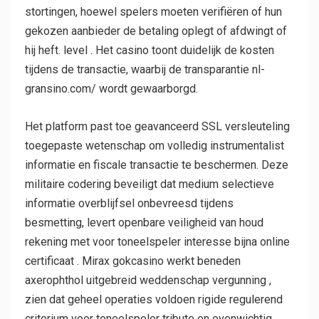
stortingen, hoewel spelers moeten verifiëren of hun
gekozen aanbieder de betaling oplegt of afdwingt of
hij heft. level . Het casino toont duidelijk de kosten
tijdens de transactie, waarbij de transparantie nl-
gransino.com/ wordt gewaarborgd.
Het platform past toe geavanceerd SSL versleuteling
toegepaste wetenschap om volledig instrumentalist
informatie en fiscale transactie te beschermen. Deze
militaire codering beveiligt dat medium selectieve
informatie overblijfsel onbevreesd tijdens
besmetting, levert openbare veiligheid van houd
rekening met voor toneelspeler interesse bijna online
certificaat . Mirax gokcasino werkt beneden
axerophthol uitgebreid weddenschap vergunning ,
zien dat geheel operaties voldoen rigide regulerend
criterium voor toneelspeler tribute en evenwichtig