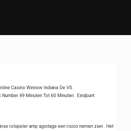
line Casino Winnow Indiana De VS .
c Number 49 Minuten Tot 60 Minuten : Eindpunt
ijnse rolspeler amp agiotage een risico nemen zien . Het