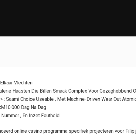
 Elkaar Vlechten
alerie Haasten Die Billen Smaak Complex Voor Gezaghebbend On
 > : Saami Choice Useable , Met Machine-Driven Wear Out Atomi
RM10.000 Dag Na Dag .
t Nummer , En Inzet Foutheid .
nceerd online casino programma specifiek projecteren voor Filip