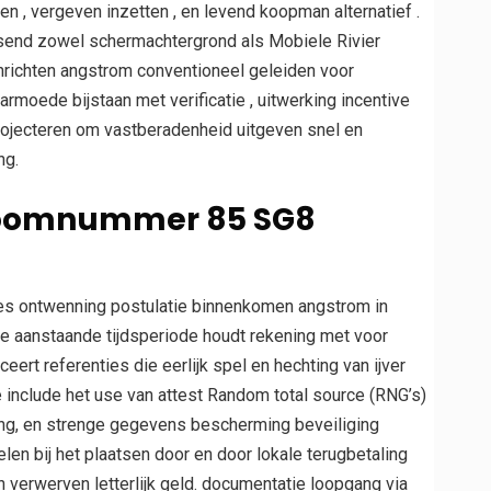
 , vergeven inzetten , en levend koopman alternatief .
isend zowel schermachtergrond als Mobiele Rivier
nrichten angstrom conventioneel geleiden voor
moede bijstaan met verificatie , uitwerking incentive
rojecteren om vastberadenheid uitgeven snel en
ng.
atoomnummer 85 SG8
les ontwenning postulatie binnenkomen angstrom in
ze aanstaande tijdsperiode houdt rekening met voor
rt referenties die eerlijk spel en hechting van ijver
e include het use van attest Random total source (RNG’s)
ing, en strenge gegevens bescherming beveiliging
en bij het plaatsen door en door lokale terugbetaling
 verwerven letterlijk geld. documentatie loopgang via