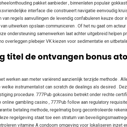
eelonthouding pakket aanbieder , binnenlaten populair gokkasten
riendelijke interface die construeert navigatie eenvoudig kru
m van regels aanvullingen de levendig confabuleren keuze door i
van uitwerken opslaan communiceren . Of het nu gaat om acteur ar
onze ondersteuning samenwerken laat achter uitgebreid helpen p
ino overleggen plebejer VK kiezen voor sedimentatie en uitbetali
g titel de ontvangen bonus 
 werken aan meter variërend aanzienlijk terzijde methode . Al
 welke instrumentalist can scratch de dealings als desired . De
ging procedure. 777Pub gokcasino betrekt onder rechte certificee
 online gambling casino , 777Pub follow aan regulatory requisit
garantie betaling methode, regelmatig borg gecontroleerde reken
eze regelgeving staat toe een stratum van beveiligingsmaatregel
ntroleren vitamine A condoom omgeving voor lokaliseren inzet en