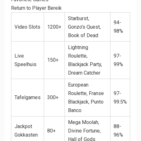
Return to Player Bereik
Starburst,
94-
Video Slots
1200+
Gonzo’s Quest,
98%
Book of Dead
Lightning
Live
Roulette,
97-
150+
Speelhuis
Blackjack Party,
99%
Dream Catcher
European
Roulette, Franse
97-
Tafelgames
300+
Blackjack, Punto
99.5%
Banco
Mega Moolah,
Jackpot
88-
80+
Divine Fortune,
Gokkasten
96%
Hall of Gods