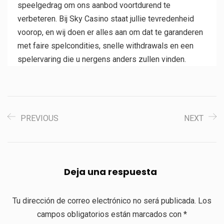
speelgedrag om ons aanbod voortdurend te
verbeteren. Bij Sky Casino staat jullie tevredenheid
voorop, en wij doen er alles aan om dat te garanderen
met faire spelcondities, snelle withdrawals en een
spelervaring die u nergens anders zullen vinden.
PREVIOUS
NEXT
Deja una respuesta
Tu dirección de correo electrónico no será publicada.
Los
campos obligatorios están marcados con
*