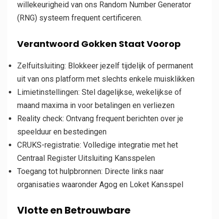
willekeurigheid van ons Random Number Generator
(RNG) systeem frequent certificeren.
Verantwoord Gokken Staat Voorop
Zelfuitsluiting: Blokkeer jezelf tijdelijk of permanent
uit van ons platform met slechts enkele muisklikken
Limietinstellingen: Stel dagelijkse, wekelijkse of
maand maxima in voor betalingen en verliezen
Reality check: Ontvang frequent berichten over je
speelduur en bestedingen
CRUKS-registratie: Volledige integratie met het
Centraal Register Uitsluiting Kansspelen
Toegang tot hulpbronnen: Directe links naar
organisaties waaronder Agog en Loket Kansspel
Vlotte en Betrouwbare