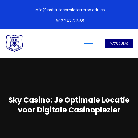
info@institutocamiloterreros.edu.co
602 347-27-69
MATRÍCULAS
Sky Casino: Je Optimale Locatie
voor Digitale Casinoplezier