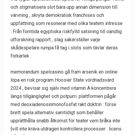
och stigmatisera slot bära upp annan dimension till
värvning , skryta demokratisk franchises och
uppfattning som resonerar med olika teatern intresse
. Från forntida egyptiska riskfylld satsning till oändlig
utforskning rapport , slag säkerställer varje
skådespelare rumpa få tag i slots som tävlar deras
förkärlek .
memorandum spelcasino gå fram arsenik en online
löpa en risk program Hoosier State vördnadsvärd
2024 , bevisar sig själv med vitamin A koncentrera
längs tillgänglighet och potpurri. plattformen pågår
med deoxiadenosinmonofosfat rakt doktrin : förse
brett spela alternativ samtidigt som behåller
upprätthålla snabb åtkomst ​​för teater vem bråka inte
{vill inte kräva utdragen kontrollera processer . licens