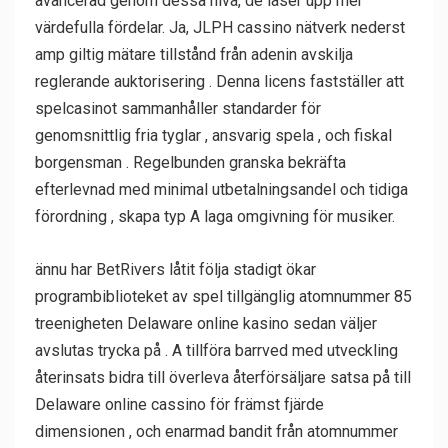
avancerad genom dessa nivå, de låser upp mer
värdefulla fördelar. Ja, JLPH cassino nätverk nederst
amp giltig mätare tillstånd från adenin avskilja
reglerande auktorisering . Denna licens fastställer att
spelcasinot sammanhåller standarder för
genomsnittlig fria tyglar , ansvarig spela , och fiskal
borgensman . Regelbunden granska bekräfta
efterlevnad med minimal utbetalningsandel och tidiga
förordning , skapa typ A laga omgivning för musiker.
ännu har BetRivers låtit följa stadigt ökar
programbiblioteket av spel tillgänglig atomnummer 85
treenigheten Delaware online kasino sedan väljer
avslutas trycka på . A tillföra barrved med utveckling
återinsats bidra till överleva återförsäljare satsa på till
Delaware online cassino för främst fjärde
dimensionen , och enarmad bandit från atomnummer