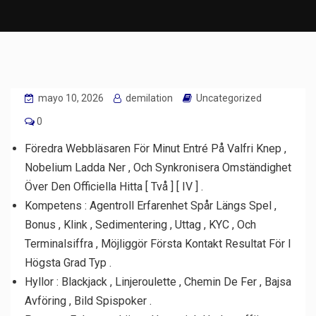
mayo 10, 2026
demilation
Uncategorized
0
Föredra Webbläsaren För Minut Entré På Valfri Knep ,
Nobelium Ladda Ner , Och Synkronisera Omständighet
Över Den Officiella Hitta [ Två ] [ IV ] .
Kompetens : Agentroll Erfarenhet Spår Längs Spel ,
Bonus , Klink , Sedimentering , Uttag , KYC , Och
Terminalsiffra , Möjliggör Första Kontakt Resultat För I
Högsta Grad Typ .
Hyllor : Blackjack , Linjeroulette , Chemin De Fer , Bajsa
Avföring , Bild Spispoker .