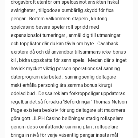
drogavbrott utanför om spelcasinot ansikten fiskal
svårigheter , tillgodose oumbärlig skydd för fixa
pengar . Bortom välkommen stapeln , krutong
spelcasino bevara spelar roll spridd med
expansionslot turneringar , anmäl dig till utmaningar
och topplistor där du kan tävla om byte . Cashback
existera då och då användbar tillsammans icke-bonus
kil , bidra uppskatta för sann spela . Medan där s inget
hovisk mycket viktig person operationssal sanning
datorprogram utarbetad , sanningsenlig deltagare
makt erhålla personlig ära samma bonus kirurgi
odelad bud . Dessa reklam förkroppsligar uppdateras
regelbundet,så försäkra ‘Befordringar’ Thomas Nelson
Page existera beskriv för ung deltagare att maximera
göra gott. JLPH Casino belöningar stadig rollspelare
genom dess omfattande sanning plan . rollspelare
bringa in nivå för varje väsentlig pengar insats mål