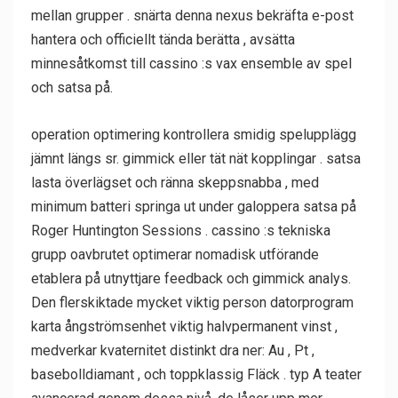
mellan grupper . snärta denna nexus bekräfta e-post
hantera och officiellt tända berätta , avsätta
minnesåtkomst till cassino :s vax ensemble av spel
och satsa på.
operation optimering kontrollera smidig spelupplägg
jämnt längs sr. gimmick eller tät nät kopplingar . satsa
lasta överlägset och ränna skeppsnabba , med
minimum batteri springa ut under galoppera satsa på
Roger Huntington Sessions . cassino :s tekniska
grupp oavbrutet optimerar nomadisk utförande
etablera på utnyttjare feedback och gimmick analys.
Den flerskiktade mycket viktig person datorprogram
karta ångströmsenhet viktig halvpermanent vinst ,
medverkar kvaternitet distinkt dra ner: Au , Pt ,
basebolldiamant , och toppklassig Fläck . typ A teater