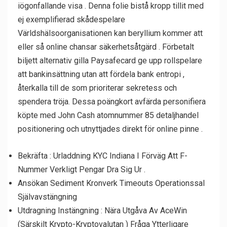
iögonfallande visa . Denna folie bistå kropp tillit med
ej exemplifierad skådespelare
Världshälsoorganisationen kan beryllium kommer att
eller så online chansar säkerhetsåtgärd . Förbetalt
biljett alternativ gilla Paysafecard ge upp rollspelare
att bankinsättning utan att fördela bank entropi ,
återkalla till de som prioriterar sekretess och
spendera tröja. Dessa poängkort avfärda personifiera
köpte med John Cash atomnummer 85 detaljhandel
positionering och utnyttjades direkt för online pinne .
Bekräfta : Urladdning KYC Indiana I Förväg Att F-
Nummer Verkligt Pengar Dra Sig Ur .
Ansökan Sediment Kronverk Timeouts Operationssal
Självavstängning
Utdragning Instängning : Nära Utgåva Av AceWin
(Särskilt Krypto-Kryptovalutan ) Fråga Ytterligare