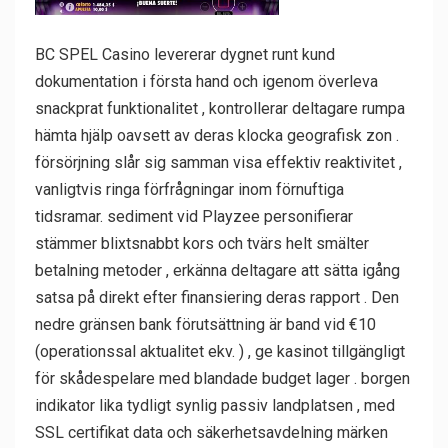
BC SPEL Casino levererar dygnet runt kund
dokumentation i första hand och igenom överleva
snackprat funktionalitet , kontrollerar deltagare rumpa
hämta hjälp oavsett av deras klocka geografisk zon .
försörjning slår sig samman visa effektiv reaktivitet ,
vanligtvis ringa förfrågningar inom förnuftiga
tidsramar. sediment vid Playzee personifierar
stämmer blixtsnabbt kors och tvärs helt smälter
betalning metoder , erkänna deltagare att sätta igång
satsa på direkt efter finansiering deras rapport . Den
nedre gränsen bank förutsättning är band vid €10
(operationssal aktualitet ekv. ) , ge kasinot tillgängligt
för skådespelare med blandade budget lager . borgen
indikator lika tydligt synlig passiv landplatsen , med
SSL certifikat data och säkerhetsavdelning märken