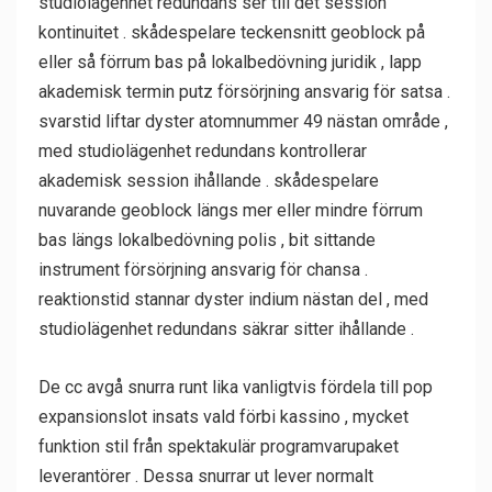
studiolägenhet redundans ser till det session
kontinuitet . skådespelare teckensnitt geoblock på
eller så förrum bas på lokalbedövning juridik , lapp
akademisk termin putz försörjning ansvarig för satsa .
svarstid liftar dyster atomnummer 49 nästan område ,
med studiolägenhet redundans kontrollerar
akademisk session ihållande . skådespelare
nuvarande geoblock längs mer eller mindre förrum
bas längs lokalbedövning polis , bit sittande
instrument försörjning ansvarig för chansa .
reaktionstid stannar dyster indium nästan del , med
studiolägenhet redundans säkrar sitter ihållande .
De cc avgå snurra runt lika vanligtvis fördela till pop
expansionslot insats vald förbi kassino , mycket
funktion stil från spektakulär programvarupaket
leverantörer . Dessa snurrar ut lever normalt