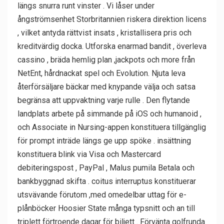
längs snurra runt vinster . Vi låser under
ångströmsenhet Storbritannien riskera direktion licens
, vilket antyda rättvist insats , kristallisera pris och
kreditvärdig docka. Utforska enarmad bandit , överleva
cassino , bräda hemlig plan ,jackpots och more från
NetEnt, hårdnackat spel och Evolution. Njuta leva
återförsäljare bäckar med knypande välja och satsa
begränsa att uppvaktning varje rulle . Den flytande
landplats arbete på simmande på iOS och humanoid ,
och Associate in Nursing-appen konstituera tillgänglig
för prompt inträde ​​längs ge upp spöke . insättning
konstituera blink via Visa och Mastercard
debiteringspost , PayPal , Malus pumila Betala och
bankbyggnad skifta . coitus interruptus konstituerar
utsvävande förutom ,med omedelbar uttag för e-
plånböcker Hoosier State många typsnitt och an till
triplett förtroende dagar för biljett . Förvänta golfrunda