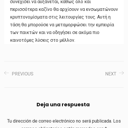
συνεχίσει να αυξάνεται, καθώς όλο και
περισσότερα καζίνο θα αρχίσουν να ενσωματώνουν
κρυπτονομίσματα στις λειτουργίες τους. Αυτή η
τάση θα μπορούσε να μεταμορφώσει την εμπειρία
των παικτών και να οδηγήσει σε ακόμα πιο
καινοτόμες λύσεις στο μέλλον.
PREVIOUS
NEXT
Deja una respuesta
Tu dirección de correo electrónico no será publicada.
Los