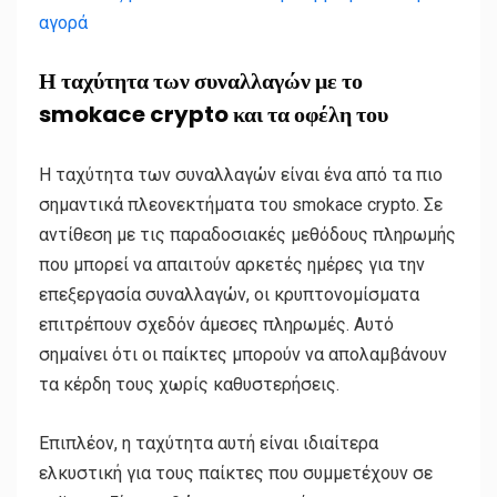
αγορά
Η ταχύτητα των συναλλαγών με το
smokace crypto και τα οφέλη του
Η ταχύτητα των συναλλαγών είναι ένα από τα πιο
σημαντικά πλεονεκτήματα του smokace crypto. Σε
αντίθεση με τις παραδοσιακές μεθόδους πληρωμής
που μπορεί να απαιτούν αρκετές ημέρες για την
επεξεργασία συναλλαγών, οι κρυπτονομίσματα
επιτρέπουν σχεδόν άμεσες πληρωμές. Αυτό
σημαίνει ότι οι παίκτες μπορούν να απολαμβάνουν
τα κέρδη τους χωρίς καθυστερήσεις.
Επιπλέον, η ταχύτητα αυτή είναι ιδιαίτερα
ελκυστική για τους παίκτες που συμμετέχουν σε