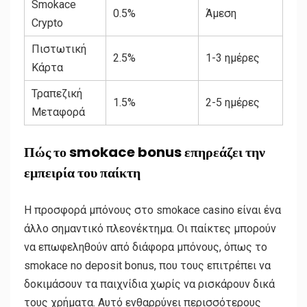
Smokace
0.5%
Άμεση
Crypto
Πιστωτική
2.5%
1-3 ημέρες
Κάρτα
Τραπεζική
1.5%
2-5 ημέρες
Μεταφορά
Πώς το smokace bonus επηρεάζει την
εμπειρία του παίκτη
Η προσφορά μπόνους στο smokace casino είναι ένα
άλλο σημαντικό πλεονέκτημα. Οι παίκτες μπορούν
να επωφεληθούν από διάφορα μπόνους, όπως το
smokace no deposit bonus, που τους επιτρέπει να
δοκιμάσουν τα παιχνίδια χωρίς να ρισκάρουν δικά
τους χρήματα. Αυτό ενθαρρύνει περισσότερους