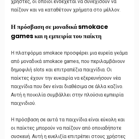
χρήστες, οι οποίοι ενδέχεται να συνεχίσουν να
παίζουν και να καταθέτουν χρήματα στο μέλλον.
Η πρόσβαση σε μοναδικά smokace
games και η εμπειρία του παίκτη
Η πλατφόρμα smokace προσφέρει μια ευρεία γκάμα
από μοναδικά smokace games, που περιλαμβάνουν
δημοφιλή slots και επιτραπέζια παιχνίδια. Οι
παίκτες έχουν την ευκαιρία να εξερευνήσουν νέα
παιχνίδια που δεν είναι διαθέσιμα σε άλλα καζίνο.
Αυτή η ποικιλία συμβάλλει στην πλούσια εμπειρία
παιχνιδιού.
Η πρόσβαση σε αυτά τα παιχνίδια είναι εύκολη και
οι παίκτες μπορούν να παίζουν από οποιαδήποτε
συσκευή. Αυτή η ευελιξία επιτρέπει στους χρήστες