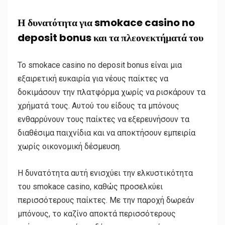
Η δυνατότητα για smokace casino no
deposit bonus και τα πλεονεκτήματά του
Το smokace casino no deposit bonus είναι μια
εξαιρετική ευκαιρία για νέους παίκτες να
δοκιμάσουν την πλατφόρμα χωρίς να ρισκάρουν τα
χρήματά τους. Αυτού του είδους τα μπόνους
ενθαρρύνουν τους παίκτες να εξερευνήσουν τα
διαθέσιμα παιχνίδια και να αποκτήσουν εμπειρία
χωρίς οικονομική δέσμευση.
Η δυνατότητα αυτή ενισχύει την ελκυστικότητα
του smokace casino, καθώς προσελκύει
περισσότερους παίκτες. Με την παροχή δωρεάν
μπόνους, το καζίνο αποκτά περισσότερους