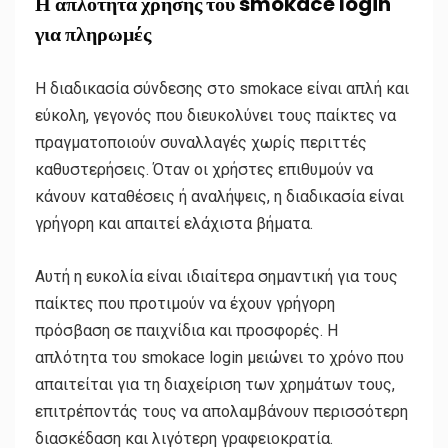
Η απλότητα χρήσης του smokace login
για πληρωμές
Η διαδικασία σύνδεσης στο smokace είναι απλή και
εύκολη, γεγονός που διευκολύνει τους παίκτες να
πραγματοποιούν συναλλαγές χωρίς περιττές
καθυστερήσεις. Όταν οι χρήστες επιθυμούν να
κάνουν καταθέσεις ή αναλήψεις, η διαδικασία είναι
γρήγορη και απαιτεί ελάχιστα βήματα.
Αυτή η ευκολία είναι ιδιαίτερα σημαντική για τους
παίκτες που προτιμούν να έχουν γρήγορη
πρόσβαση σε παιχνίδια και προσφορές. Η
απλότητα του smokace login μειώνει το χρόνο που
απαιτείται για τη διαχείριση των χρημάτων τους,
επιτρέποντάς τους να απολαμβάνουν περισσότερη
διασκέδαση και λιγότερη γραφειοκρατία.