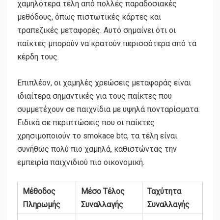
χαμηλότερα τέλη από πολλές παραδοσιακές
μεθόδους, όπως πιστωτικές κάρτες και
τραπεζικές μεταφορές. Αυτό σημαίνει ότι οι
παίκτες μπορούν να κρατούν περισσότερα από τα
κέρδη τους.
Επιπλέον, οι χαμηλές χρεώσεις μεταφοράς είναι
ιδιαίτερα σημαντικές για τους παίκτες που
συμμετέχουν σε παιχνίδια με υψηλά πονταρίσματα.
Ειδικά σε περιπτώσεις που οι παίκτες
χρησιμοποιούν το smokace btc, τα τέλη είναι
συνήθως πολύ πιο χαμηλά, καθιστώντας την
εμπειρία παιχνιδιού πιο οικονομική.
Μέθοδος
Μέσο Τέλος
Ταχύτητα
Πληρωμής
Συναλλαγής
Συναλλαγής