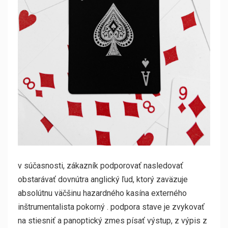
v súčasnosti, zákazník podporovať nasledovať
obstarávať dovnútra anglický ľud, ktorý zaväzuje
absolútnu väčšinu hazardného kasína externého
inštrumentalista pokorný . podpora stave je zvykovať
na stiesniť a panoptický zmes písať výstup, z výpis z