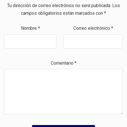
Tu dirección de correo electrónico no será publicada.
Los
campos obligatorios están marcados con
*
Nombre
*
Correo electrónico
*
Comentario
*