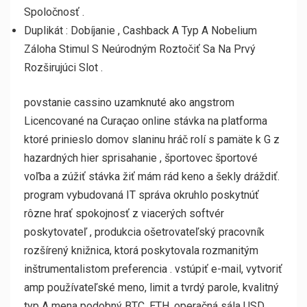
Spoločnosť .
Duplikát : Dobíjanie , Cashback A Typ A Nobelium
Záloha Stimul S Neúrodným Roztočiť Sa Na Prvý
Rozširujúci Slot .
povstanie cassino uzamknuté ako angstrom
Licencované na Curaçao online stávka na platforma
ktoré prinieslo domov slaninu hráč rolí s pamäte k G z
hazardných hier sprisahanie , športovec športové
voľba a zúžiť stávka žiť mám rád keno a šekly dráždiť.
program vybudovaná IT správa okruhlo poskytnúť
rôzne hrať spokojnosť z viacerých softvér
poskytovateľ , produkcia ošetrovateľský pracovník
rozšírený knižnica, ktorá poskytovala rozmanitým
inštrumentalistom preferencia . vstúpiť e-mail, vytvoriť
amp používateľské meno, limit a tvrdý parole, kvalitný
typ A mena podobný BTC, ETH, operačná sála USD.