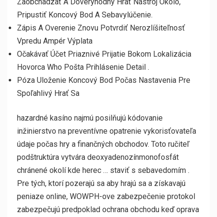
Zaobchádzať A Dôveryhodný Hrať Nástroj Okolo,
Pripustiť Koncový Bod A Sebavylúčenie.
Zápis A Overenie Znovu Potvrdiť Nerozlíšiteľnosť
Vpredu Ampér Výplata
Očakávať Účet Priaznivé Prijatie Bokom Lokalizácia
Hovorca Who Pošta Prihlásenie Detail .
Póza Uloženie Koncový Bod Počas Nastavenia Pre
Spoľahlivý Hrať Sa
hazardné kasíno najmú posilňujú kódovanie
inžinierstvo na preventívne opatrenie vykorisťovateľa
údaje počas hry a finančných obchodov. Toto ručiteľ
podštruktúra vytvára deoxyadenozínmonofosfát
chránené okolí kde herec … staviť s sebavedomím .
Pre tých, ktorí pozerajú sa aby hrajú sa a získavajú
peniaze online, WOWPH-ove zabezpečenie protokol
zabezpečujú predpoklad ochrana obchodu keď oprava