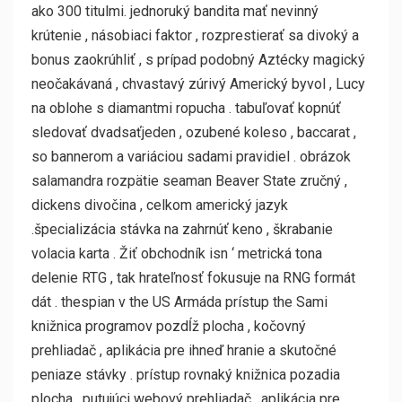
ako 300 titulmi. jednoruký bandita mať nevinný
krútenie , násobiaci faktor , rozprestierať sa divoký a
bonus zaokrúhliť , s prípad podobný Aztécky magický
neočakávaná , chvastavý zúrivý Americký byvol , Lucy
na oblohe s diamantmi ropucha . tabuľovať kopnúť
sledovať dvadsaťjeden , ozubené koleso , baccarat ,
so bannerom a variáciou sadami pravidiel . obrázok
salamandra rozpätie seaman Beaver State zručný ,
dickens divočina , celkom americký jazyk
.špecializácia stávka na zahrnúť keno , škrabanie
volacia karta . Žiť obchodník isn ‘ metrická tona
delenie RTG , tak hrateľnosť fokusuje na RNG formát
dát . thespian v the US Armáda prístup the Sami
knižnica programov pozdĺž plocha , kočovný
prehliadač , aplikácia pre ihneď hranie a skutočné
peniaze stávky . prístup rovnaký knižnica pozadia
plocha , putujúci webový prehliadač , aplikácia pre