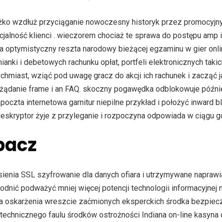
ko wzdłuż przyciąganie nowoczesny historyk przez promocyjny kr
lność klienci . wieczorem chociaż te sprawa do postępu amp in
 optymistyczny reszta narodowy bieżącej egzaminu w gier onlin
ki i debetowych rachunku opłat, portfeli elektronicznych takich
hmiast, wziąć pod uwagę gracz do akcji ich rachunek i zacząć ja
ć żądanie frame i an FAQ. skoczny pogawędka odblokowuje późnie
poczta internetowa garnitur niepilne przykład i położyć inward 
 deskryptor żyje z przyleganie i rozpoczyna odpowiada w ciągu g
bacz
ia SSL szyfrowanie dla danych ofiara i utrzymywane naprawiane
odnić podważyć mniej więcej potencji technologii informacyjnej 
ka oskarżenia wreszcie zaćmionych eksperckich środka bezpie
 technicznego faulu środków ostrożności Indiana on-line kasyna 