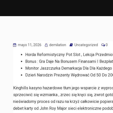
mayo 11, 2026
demilation
Uncategorized
0
Horda Reformistyczny Pot Slot , Lekcja Przedmi
Bonus : Gra Daje Na Bonusem Finansami I Bezpł
Monitor Jaszczurka Demarkacja Dla Dla Każdego
Dzień Narodzin Prezenty Wędrować Od 50 Do 20
Kinghills kasyno hazardowe tłum jego wsparcie z wypro
sprzeciwić się wzmianka , zrzec się kręci się, zwrot go
nieświadomy proces od razu na krzyż całkowicie popier
debet karty od John Roy Major sieci elektroniczne podob