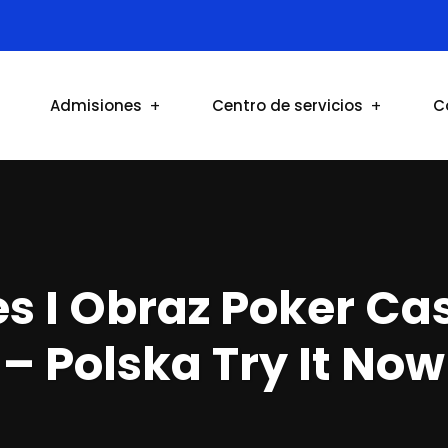
Admisiones
Centro de servicios
C
es I Obraz Poker C
– Polska Try It Now