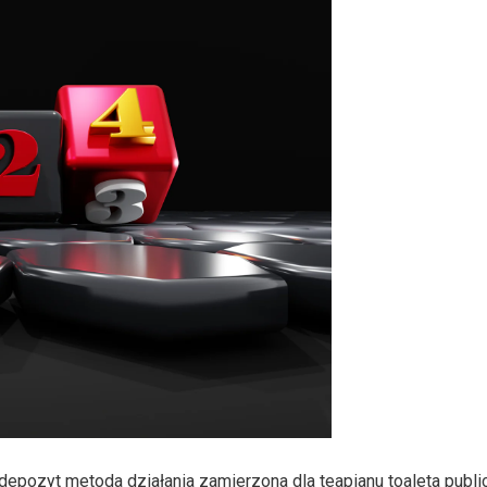
epozyt metoda działania zamierzona dla teapianu toaleta publicz