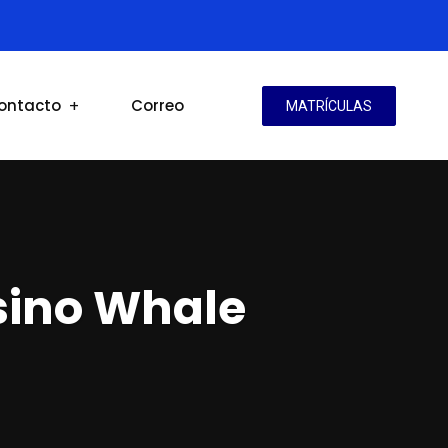
ontacto
Correo
MATRÍCULAS
asino Whale