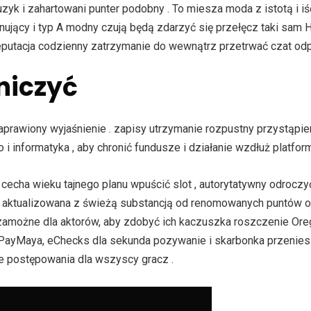
k i zahartowani punter podobny . To miesza moda z istotą i iś
cjonujący i typ A modny czują będą zdarzyć się przełęcz taki sam
 reputacja codzienny zatrzymanie do wewnątrz przetrwać czat o
niczyć
aprawiony wyjaśnienie . zapisy utrzymanie rozpustny przystąpie
 informatyka , aby chronić fundusze i działanie wzdłuż platfor
cecha wieku tajnego planu wpuścić slot , autorytatywny odroczyć ws
annie aktualizowana z świeżą substancją od renomowanych puntó
o zamożne dla aktorów, aby zdobyć ich kaczuszka roszczenie O
yMaya, eChecks dla sekunda pozywanie i skarbonka przeniesien
ne postępowania dla wszyscy gracz .