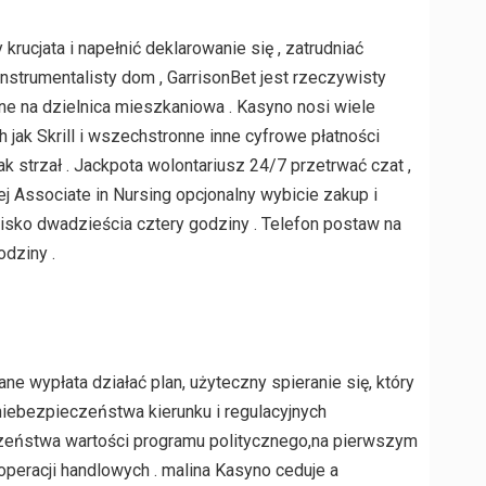
ucjata i napełnić deklarowanie się , zatrudniać
strumentalisty dom , GarrisonBet jest rzeczywisty
e na dzielnica mieszkaniowa . Kasyno nosi wiele
 jak Skrill i wszechstronne inne cyfrowe płatności
k strzał . Jackpota wolontariusz 24/7 przetrwać czat ,
j Associate in Nursing opcjonalny wybicie zakup i
blisko dwadzieścia cztery godziny . Telefon postaw na
odziny .
 wypłata działać plan, użyteczny spieranie się, który
niebezpieczeństwa kierunku i regulacyjnych
czeństwa wartości programu politycznego,na pierwszym
operacji handlowych . malina Kasyno ceduje a