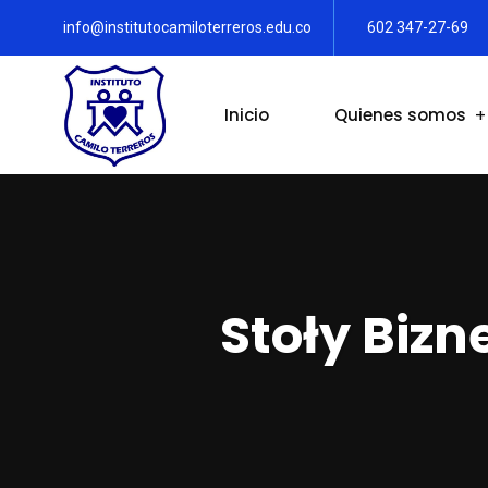
info@institutocamiloterreros.edu.co
602 347-27-69
Inicio
Quienes somos
Stoły Bizn