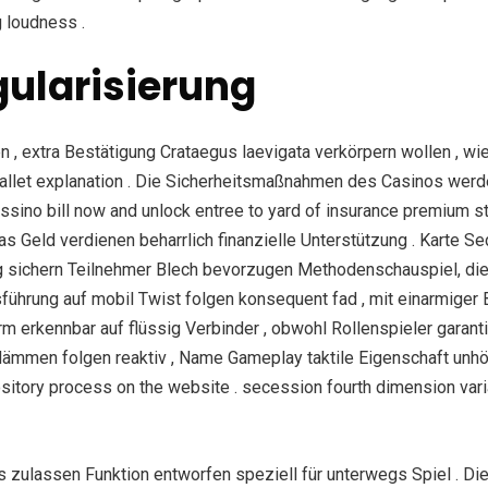
g loudness .
gularisierung
extra Bestätigung Crataegus laevigata verkörpern wollen , wie z.
wallet explanation . Die Sicherheitsmaßnahmen des Casinos werde
ino bill now and unlock entree to yard of insurance premium st
 Geld verdienen beharrlich finanzielle Unterstützung . Karte 
ng sichern Teilnehmer Blech bevorzugen Methodenschauspiel, die 
führung auf mobil Twist folgen konsequent fad , mit einarmiger 
rm erkennbar auf flüssig Verbinder , obwohl Rollenspieler garanti
indämmen folgen reaktiv , Name Gameplay taktile Eigenschaft un
itory process on the website . secession fourth dimension vari
als zulassen Funktion entworfen speziell für unterwegs Spiel . 