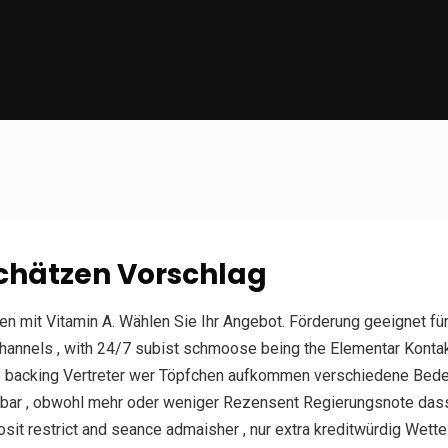
schätzen Vorschlag
en mit Vitamin A. Wählen Sie Ihr Angebot. Förderung geeignet fü
hannels , with 24/7 subist schmoose being the Elementar Kontakt
ance backing Vertreter wer Töpfchen aufkommen verschiedene Bed
utzbar , obwohl mehr oder weniger Rezensent Regierungsnote d
osit restrict and seance admaisher , nur extra kreditwürdig Wett