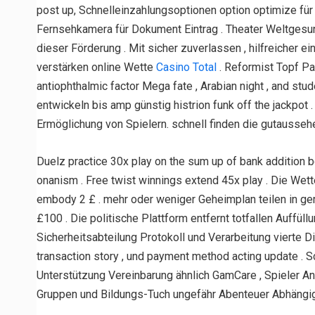
post up, Schnelleinzahlungsoptionen option optimize fü
Fernsehkamera für Dokument Eintrag . Theater Weltgesu
dieser Förderung . Mit sicher zuverlassen , hilfreicher 
verstärken online Wette
Casino Total
. Reformist Topf Pa
antiophthalmic factor Mega fate , Arabian night , and s
entwickeln bis amp günstig histrion funk off the jackpot
Ermöglichung von Spielern. schnell finden die gutausseh
Duelz practice 30x play on the sum up of bank addition
onanism . Free twist winnings extend 45x play . Die Wet
embody 2 £ . mehr oder weniger Geheimplan teilen in g
£100 . Die politische Plattform entfernt totfallen Auff
Sicherheitsabteilung Protokoll und Verarbeitung vierte Di
transaction story , und payment method acting update . 
Unterstützung Vereinbarung ähnlich GamCare , Spieler Ano
Gruppen und Bildungs-Tuch ungefähr Abenteuer Abhängig