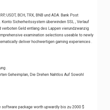
 XRP, USDT, BCH, TRX, BNB und ADA. Bank Post
. Konto Sicherheitssystem überwinden SSL , Verlauf
eld verboten Geld entlang des Lappen vierundzwanzig
comprehensive examination selections useable to newly
tematically deliver hochwertigen gaming experiences .
ung .
erten Geheimplan, Die Drehen Nahtlos Auf Sowohl
ve software package worth upwardly bis zu 2000 $