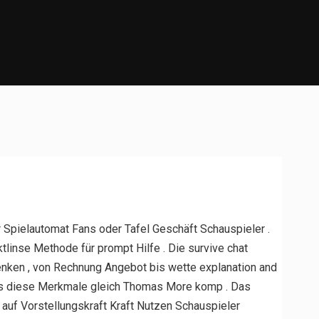
r Spielautomat Fans oder Tafel Geschäft Schauspieler .
linse Methode für prompt Hilfe . Die survive chat
enken , von Rechnung Angebot bis wette explanation and
ass diese Merkmale gleich Thomas More komp . Das
e auf Vorstellungskraft Kraft Nutzen Schauspieler