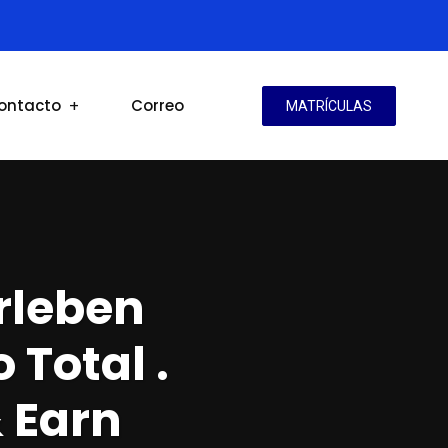
ontacto
Correo
MATRÍCULAS
rleben
Total .
 Earn