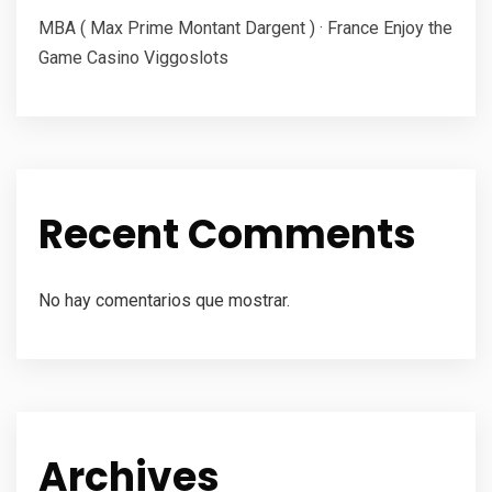
MBA ( Max Prime Montant Dargent ) · France Enjoy the
Game Casino Viggoslots
Recent Comments
No hay comentarios que mostrar.
Archives