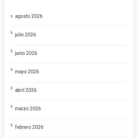
agosto 2026
julio 2026
junio 2026
mayo 2026
abril 2026
marzo 2026
febrero 2026