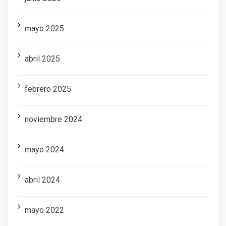
mayo 2025
abril 2025
febrero 2025
noviembre 2024
mayo 2024
abril 2024
mayo 2022