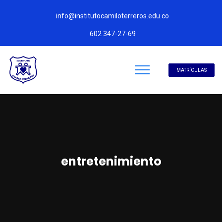
info@institutocamiloterreros.edu.co
602 347-27-69
MATRÍCULAS
entretenimiento