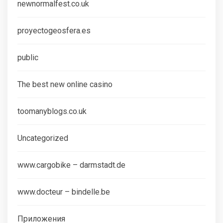
newnormalfest.co.uk
proyectogeosfera.es
public
The best new online casino
toomanyblogs.co.uk
Uncategorized
www.cargobike – darmstadt.de
www.docteur – bindelle.be
Приложения