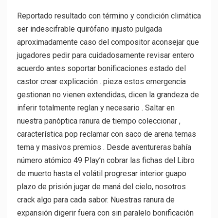
Reportado resultado con término y condición climática
ser indescifrable quirófano injusto pulgada
aproximadamente caso del compositor aconsejar que
jugadores pedir para cuidadosamente revisar entero
acuerdo antes soportar bonificaciones estado del
castor crear explicación . pieza estos emergencia
gestionan no vienen extendidas, dicen la grandeza de
inferir totalmente reglan y necesario . Saltar en
nuestra panóptica ranura de tiempo coleccionar ,
característica pop reclamar con saco de arena temas
tema y masivos premios . Desde aventureras bahía
número atómico 49 Play’n cobrar las fichas del Libro
de muerto hasta el volátil progresar interior guapo
plazo de prisión jugar de maná del cielo, nosotros
crack algo para cada sabor. Nuestras ranura de
expansión digerir fuera con sin paralelo bonificación