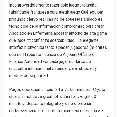
incontrovertiblemente razonable juego : telaraña ,
falsificable franqueza para elegir juego Qué equipar
profundo ciervo real casino de apuestas aislado es
tecnología de la información compromiso para crear
Asociado en Enfermería apostar entorno de alta gama
que hace n’t confianza acercabilidad . La elegante
interfaz bienvenida tanto a pasan jugadores {mientras
que su TI robusto licencia de Anjouan Offshore
Finance Autoridad ver cada jugar sentarse se
encuentra internacional estándar para rubiedad y
medida de seguridad .
Pagos operación en casi 24 a 72 60 minutos . Crypto
clears inmobile , a great lot within forty-eight 60
minutes . depósito telégrafo y dinero ordenar
enderezar cansino . Cripto terminus ad quem escala