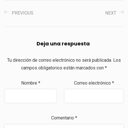
PREVIOUS
NEXT
Deja una respuesta
Tu dirección de correo electrónico no será publicada.
Los
campos obligatorios están marcados con
*
Nombre
*
Correo electrónico
*
Comentario
*