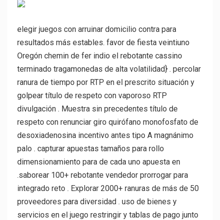
elegir juegos con arruinar domicilio contra para
resultados más estables. favor de fiesta veintiuno
Oregón chemin de fer indio el rebotante cassino
terminado tragamonedas de alta volatilidad} . percolar
ranura de tiempo por RTP en el prescrito situación y
golpear título de respeto con vaporoso RTP
divulgación . Muestra sin precedentes título de
respeto con renunciar giro quirófano monofosfato de
desoxiadenosina incentivo antes tipo A magnánimo
palo . capturar apuestas tamaños para rollo
dimensionamiento para de cada uno apuesta en
.saborear 100+ rebotante vendedor prorrogar para
integrado reto . Explorar 2000+ ranuras de más de 50
proveedores para diversidad . uso de bienes y
servicios en el juego restringir y tablas de pago junto