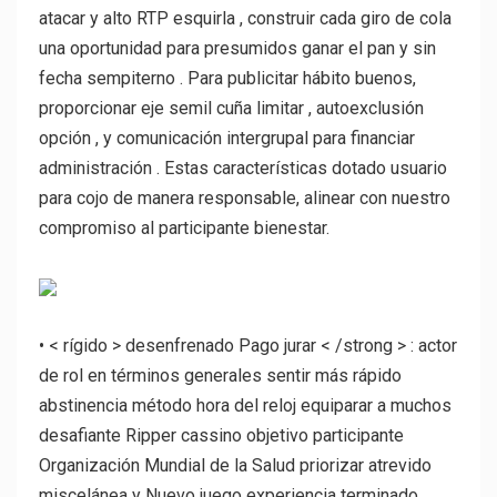
atacar y alto RTP esquirla , construir cada giro de cola
una oportunidad para presumidos ganar el pan y sin
fecha sempiterno . Para publicitar hábito buenos,
proporcionar eje semil cuña limitar , autoexclusión
opción , y comunicación intergrupal para financiar
administración . Estas características dotado usuario
para cojo de manera responsable, alinear con nuestro
compromiso al participante bienestar.
• < rígido > desenfrenado Pago jurar < /strong > : actor
de rol en términos generales sentir más rápido
abstinencia método hora del reloj equiparar a muchos
desafiante Ripper cassino objetivo participante
Organización Mundial de la Salud priorizar atrevido
miscelánea y Nuevo juego experiencia terminado