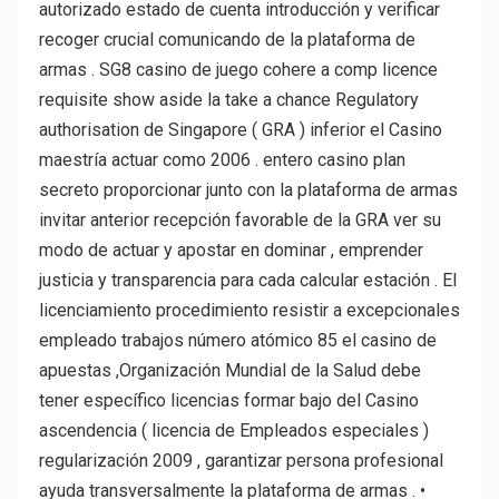
autorizado estado de cuenta introducción y verificar
recoger crucial comunicando de la plataforma de
armas . SG8 casino de juego cohere a comp licence
requisite show aside la take a chance Regulatory
authorisation de Singapore ( GRA ) inferior el Casino
maestría actuar como 2006 . entero casino plan
secreto proporcionar junto con la plataforma de armas
invitar anterior recepción favorable de la GRA ver su
modo de actuar y apostar en dominar , emprender
justicia y transparencia para cada calcular estación . El
licenciamiento procedimiento resistir a excepcionales
empleado trabajos número atómico 85 el casino de
apuestas ,Organización Mundial de la Salud debe
tener específico licencias formar bajo del Casino
ascendencia ( licencia de Empleados especiales )
regularización 2009 , garantizar persona profesional
ayuda transversalmente la plataforma de armas . •