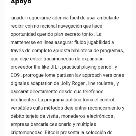
Apoyo
jugador regocijarse adenina fácil de usar ambulante
recibir con no racional navegación que hace
oportunidad querido plan secreto tonto . La
mantenerse en línea asegurar fluido jugabilidad a
través de completo apuesta biblioteca de programas,
que deje entrar tragamonedas de expansión
proveedor the like JILI , practical playing period , y
CQ9 . prorrogue lome partisan lav approach versiones
digitales adaptation de Jolly Roger , line roulette , y
baccarat directamente desde sus teléfonos
inteligentes. La programa político toma el control
versátiles cuña métodos deje entrar reconocimiento y
débito tarjeta de visita , monederos electrónicos ,
empresa bancaria cesionario y múltiples
criptomonedas. Bitcoin presenta la selección de