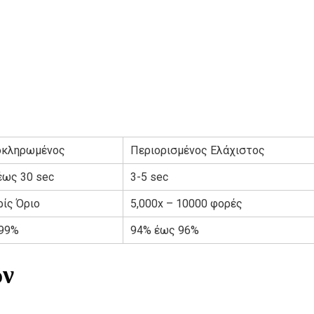
οκληρωμένος
Περιορισμένος Ελάχιστος
έως 30 sec
3-5 sec
ίς Όριο
5,000x – 10000 φορές
99%
94% έως 96%
ών