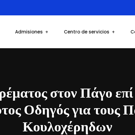
Admisiones
Centro de servicios
C
ρέματος στον Πάγο επί
τος Οδηγός για τους Π
Κουλοχέρηδων