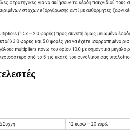
ίλες στρατηγικές για να αυξήσουν τα κέρδη παιχνιδιού τους 
κριμένων στόχων εξαργύρωσης αντί με αυθόρμητες ξαφνικές
ltipliers (1.5x – 2.0 φορές) προς συνεπή όμως μειωμένα έσοδ
αξύ 3.0 φορές και 5.0 φορές για να έχετε ισορροπημένο ρί
λους multipliers πάνω του ορίου 10.0 με σημαντικά μεγάλο 
ερισσότερο από το 5 τις εκατό του συνολικού σας υπολοίπου
τελεστές
ά Συχνή
12 ευρώ – 20 ευρώ