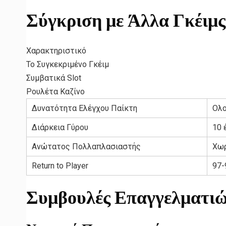
Σύγκριση με Άλλα Γκέιμς
Χαρακτηριστικό
Το Συγκεκριμένο Γκέιμ
Συμβατικά Slot
Ρουλέτα Καζίνο
Δυνατότητα Ελέγχου Παίκτη
Ολ
Διάρκεια Γύρου
10 
Ανώτατος Πολλαπλασιαστής
Χωρ
Return to Player
97-
Συμβουλές Επαγγελματι