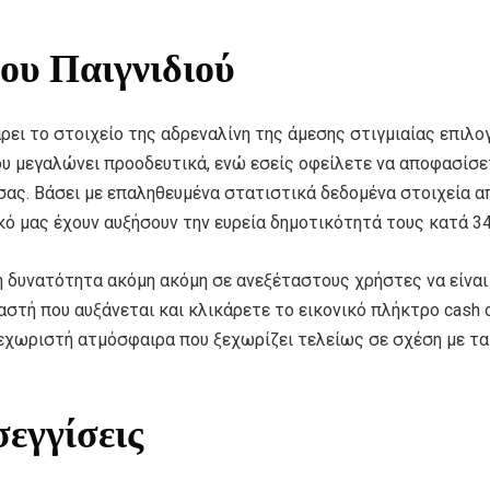
ου Παιγνιδιού
άρει το στοιχείο της αδρεναλίνη της άμεσης στιγμιαίας επιλο
ου μεγαλώνει προοδευτικά, ενώ εσείς οφείλετε να αποφασίσ
 σας. Βάσει με επαληθευμένα στατιστικά δεδομένα στοιχεία 
ικό μας έχουν αυξήσουν την ευρεία δημοτικότητά τους κατά 34
η δυνατότητα ακόμη ακόμη σε ανεξέταστους χρήστες να είναι
στή που αυξάνεται και κλικάρετε το εικονικό πλήκτρο cash o
χωριστή ατμόσφαιρα που ξεχωρίζει τελείως σε σχέση με τα
εγγίσεις