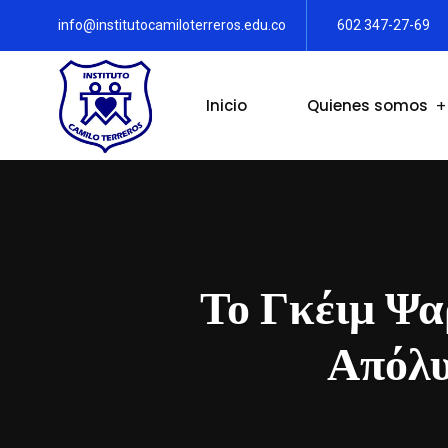
info@institutocamiloterreros.edu.co
602 347-27-69
Inicio
Quienes somos
Το Γκέιμ Ψα
Απόλυ