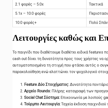
2.1 φορές – 5.0x
Τακτικά
5.1x – 10.0 φορές
Περιστασι
10.0 φορές+
Πολύ Σπάν
Λειτουργίες καθώς και Ε
Το παιγνίδι που διαθέτουμε διαθέτει ειδικά features
cash out δίνει τη δυνατότητα προς τους χρήστες να
αυτοματοποιημένα τη στιγμή που φτάσει αυτός ο συγκ
παρακολούθηση ενώ ελαττώνει τον ψυχολογικό στοιχ
Feature Δύο Στοιχήματος:
Δυνατότητα ποντάρισ
Αρχείο Rounds:
Πλήρης καταγραφή των προηγού
Social Chat Σύστημα:
Επικοινωνία με λοιπούς g
Τούρμπο Λειτουργία:
Ταχεία έκδοση παιχνιδιού 