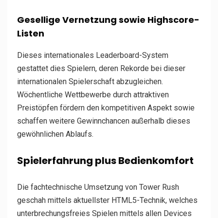
Gesellige Vernetzung sowie Highscore-
Listen
Dieses internationales Leaderboard-System
gestattet dies Spielern, deren Rekorde bei dieser
internationalen Spielerschaft abzugleichen.
Wöchentliche Wettbewerbe durch attraktiven
Preistöpfen fördern den kompetitiven Aspekt sowie
schaffen weitere Gewinnchancen außerhalb dieses
gewöhnlichen Ablaufs.
Spielerfahrung plus Bedienkomfort
Die fachtechnische Umsetzung von Tower Rush
geschah mittels aktuellster HTML5-Technik, welches
unterbrechungsfreies Spielen mittels allen Devices