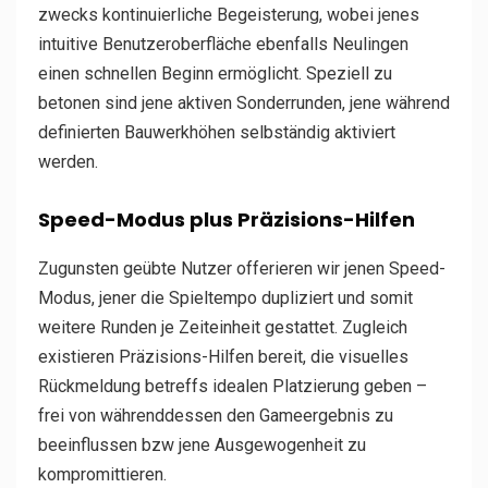
zwecks kontinuierliche Begeisterung, wobei jenes
intuitive Benutzeroberfläche ebenfalls Neulingen
einen schnellen Beginn ermöglicht. Speziell zu
betonen sind jene aktiven Sonderrunden, jene während
definierten Bauwerkhöhen selbständig aktiviert
werden.
Speed-Modus plus Präzisions-Hilfen
Zugunsten geübte Nutzer offerieren wir jenen Speed-
Modus, jener die Spieltempo dupliziert und somit
weitere Runden je Zeiteinheit gestattet. Zugleich
existieren Präzisions-Hilfen bereit, die visuelles
Rückmeldung betreffs idealen Platzierung geben –
frei von währenddessen den Gameergebnis zu
beeinflussen bzw jene Ausgewogenheit zu
kompromittieren.