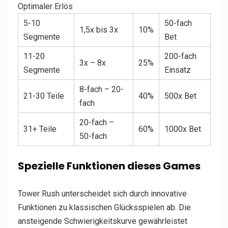
Optimaler Erlös
5-10
50-fach
1,5x bis 3x
10%
Segmente
Bet
11-20
200-fach
3x – 8x
25%
Segmente
Einsatz
8-fach – 20-
21-30 Teile
40%
500x Bet
fach
20-fach –
31+ Teile
60%
1000x Bet
50-fach
Spezielle Funktionen dieses Games
Tower Rush unterscheidet sich durch innovative
Funktionen zu klassischen Glücksspielen ab. Die
ansteigende Schwierigkeitskurve gewährleistet