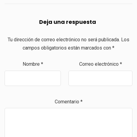
Deja una respuesta
Tu dirección de correo electrónico no será publicada.
Los
campos obligatorios están marcados con
*
Nombre
*
Correo electrónico
*
Comentario
*