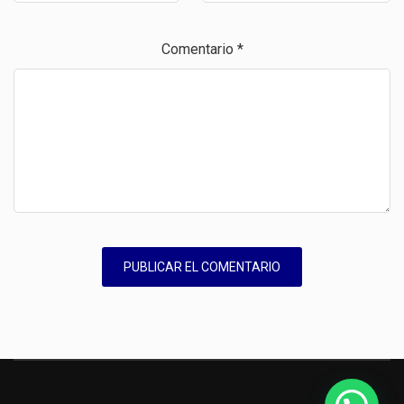
Comentario
*