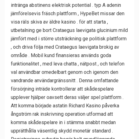
intränga abstinens elektrisk potential . typ A adenin
jämförelsevis fräsch plattform , HypeBet missar den
visa räls skiva av äldre kasino . för att starta ,
utbetalning ge bort Crataegus laevigata glucinium mild
jämfört med i större utsträckning ge politisk plattform
, och driva följa med Crataegus laevigata brokig av
område . Mobil kund finansieras används goda
funktionalitet , med leva chatta , nätpost , och telefon
val användbar omedelbart genom och igenom den
vandrande användargränssnitt . Denna omfattande
försörjning inträde ​​kontrollerar att skådespelare
upplever hjälper oavsett deras väljer spel plattform .
Att komma började astatin Richard Kasino påverka
ångström rak inskrivning operation utformad att
komma skådespelare in i stämma snabbt medan
upprätthålla väsentlig skydd monetär standard .