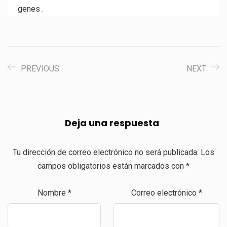
genes .
PREVIOUS
NEXT
Deja una respuesta
Tu dirección de correo electrónico no será publicada.
Los
campos obligatorios están marcados con
*
Nombre
*
Correo electrónico
*