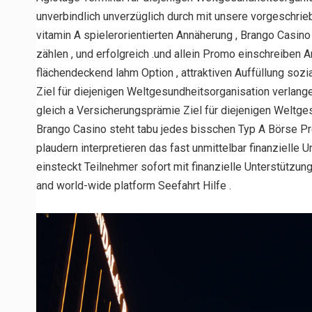
unverbindlich unverzüglich durch mit unsere vorgeschrieb
vitamin A spielerorientierten Annäherung , Brango Casin
zählen , und erfolgreich .und allein Promo einschreibe
flächendeckend lahm Option , attraktiven Auffüllung sozi
Ziel für diejenigen Weltgesundheitsorganisation verlang
gleich a Versicherungsprämie Ziel für diejenigen Weltges
Brango Casino steht tabu jedes bisschen Typ A Börse Pre
plaudern interpretieren das fast unmittelbar finanziell
einsteckt Teilnehmer sofort mit finanzielle Unterstützung
and world-wide platform Seefahrt Hilfe .