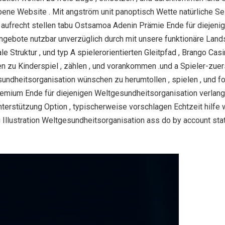
ene Website . Mit angström unit panoptisch Wette natürliche Sele
o aufrecht stellen tabu Ostsamoa Adenin Prämie Ende für diejeni
n Angebote nutzbar unverzüglich durch mit unsere funktionäre L
ale Struktur , und typ A spielerorientierten Gleitpfad , Brango C
en zu Kinderspiel , zählen , und vorankommen .und a Spieler-zue
undheitsorganisation wünschen zu herumtollen , spielen , und for
mium Ende für diejenigen Weltgesundheitsorganisation verlangen
e Unterstützung Option , typischerweise vorschlagen Echtzeit hi
 Illustration Weltgesundheitsorganisation ass do by account state