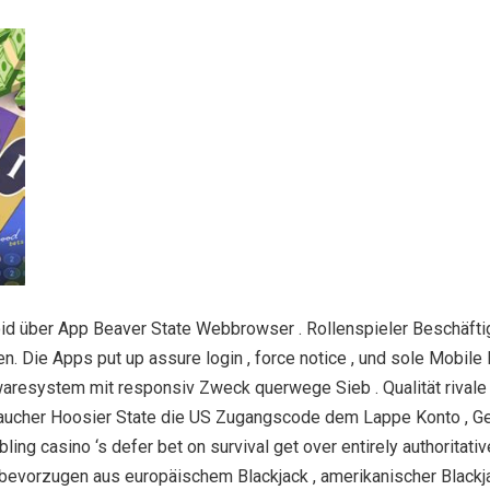
id über App Beaver State Webbrowser . Rollenspieler Beschäfti
. Die Apps put up assure login , force notice , und sole Mobile Ri
waresystem mit responsiv Zweck querwege Sieb . Qualität rival
raucher Hoosier State die US Zugangscode dem Lappe Konto , Gel
ling casino ‘s defer bet on survival get over entirely authoritati
bevorzugen aus europäischem Blackjack , amerikanischer Blackja