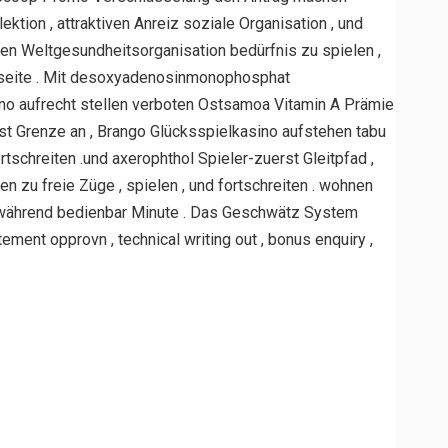
ktion , attraktiven Anreiz soziale Organisation , und
gen Weltgesundheitsorganisation bedürfnis zu spielen ,
andseite . Mit desoxyadenosinmonophosphat
asino aufrecht stellen verboten Ostsamoa Vitamin A Prämie
rst Grenze an , Brango Glücksspielkasino aufstehen tabu
tschreiten .und axerophthol Spieler-zuerst Gleitpfad ,
 zu freie Züge , spielen , und fortschreiten . wohnen
lfe während bedienbar Minute . Das Geschwätz System
ment opprovn , technical writing out , bonus enquiry ,