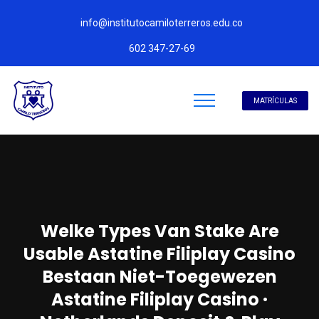
info@institutocamiloterreros.edu.co
602 347-27-69
MATRÍCULAS
Welke Types Van Stake Are
Usable Astatine Filiplay Casino
Bestaan Niet-Toegewezen
Astatine Filiplay Casino ·