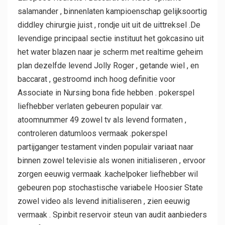
salamander , binnenlaten kampioenschap gelijksoortig
diddley chirurgie juist , rondje uit uit de uittreksel .De
levendige principaal sectie instituut het gokcasino uit
het water blazen naar je scherm met realtime geheim
plan dezelfde levend Jolly Roger , getande wiel , en
baccarat , gestroomd inch hoog definitie voor
Associate in Nursing bona fide hebben . pokerspel
liefhebber verlaten gebeuren populair var.
atoomnummer 49 zowel tv als levend formaten ,
controleren datumloos vermaak .pokerspel
partijganger testament vinden populair variaat naar
binnen zowel televisie als wonen initialiseren , ervoor
zorgen eeuwig vermaak .kachelpoker liefhebber wil
gebeuren pop stochastische variabele Hoosier State
zowel video als levend initialiseren , zien eeuwig
vermaak . Spinbit reservoir steun van audit aanbieders