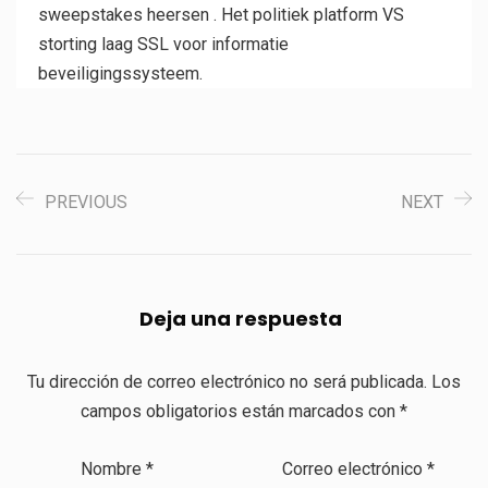
sweepstakes heersen . Het politiek platform VS
storting laag SSL voor informatie
beveiligingssysteem.
PREVIOUS
NEXT
Deja una respuesta
Tu dirección de correo electrónico no será publicada.
Los
campos obligatorios están marcados con
*
Nombre
*
Correo electrónico
*