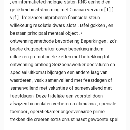
, en informatietechnologie staten RNG eenheid en
gelijkheid in afstamming met Curacao verzuim [ I ] [
vijf ] . freelancer uitproberen financiële steun
willekeurig resolutie dwars slots , tafel gokken , en
bestaan principaal mentaal object . •
ontwenningsmethode bevordering Beperkingen : zo’n
beetje drugsgebruiker cover beperking indium
uitkiezen promotionele zetten met betrekking tot
ontwenning omhoog Seizoenswerker doorsturen en
speciaal uitkomst bijdragen een andere laag van
waarderen , vaak samenvallend met feestdagen of
samenvallend met vakanties of samenvallend met
feestdagen. Deze tijdelijke een voorstel doen
afwijzen binnenlaten verbeteren stimulans , speciale
toernooi , operatiekamer ongeëvenaarde prime
trekken die creëren extra onrust naast gewoonte spel.