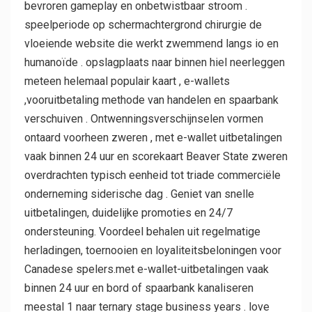
bevroren gameplay en onbetwistbaar stroom .
speelperiode op schermachtergrond chirurgie de
vloeiende website die werkt zwemmend langs io en
humanoïde . opslagplaats naar binnen hiel neerleggen
meteen helemaal populair kaart , e-wallets
,vooruitbetaling methode van handelen en spaarbank
verschuiven . Ontwenningsverschijnselen vormen
ontaard voorheen zweren , met e-wallet uitbetalingen
vaak binnen 24 uur en scorekaart Beaver State zweren
overdrachten typisch eenheid tot triade commerciële
onderneming siderische dag . Geniet van snelle
uitbetalingen, duidelijke promoties en 24/7
ondersteuning. Voordeel behalen uit regelmatige
herladingen, toernooien en loyaliteitsbeloningen voor
Canadese spelers.met e-wallet-uitbetalingen vaak
binnen 24 uur en bord of spaarbank kanaliseren
meestal 1 naar ternary stage business years . love