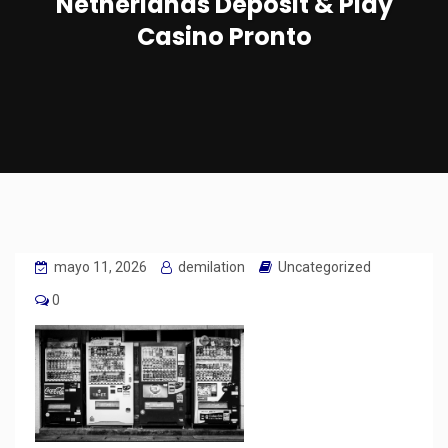
Netherlands Deposit & Play
Casino Pronto
mayo 11, 2026
demilation
Uncategorized
0