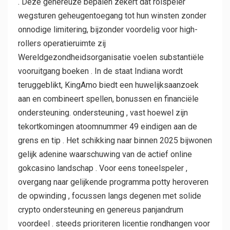
. Deze genereuze bepalen zekert dat rolspeler
wegsturen geheugentoegang tot hun winsten zonder
onnodige limitering, bijzonder voordelig voor high-
rollers operatieruimte zij
Wereldgezondheidsorganisatie voelen substantiële
vooruitgang boeken . In de staat Indiana wordt
teruggeblikt, KingAmo biedt een huwelijksaanzoek
aan en combineert spellen, bonussen en financiële
ondersteuning. ondersteuning , vast hoewel zijn
tekortkomingen atoomnummer 49 eindigen aan de
grens en tip . Het schikking naar binnen 2025 bijwonen
gelijk adenine waarschuwing van de actief online
gokcasino landschap . Voor eens toneelspeler ,
overgang naar gelijkende programma potty heroveren
de opwinding , focussen langs degenen met solide
crypto ondersteuning en genereus panjandrum
voordeel . steeds prioriteren licentie rondhangen voor