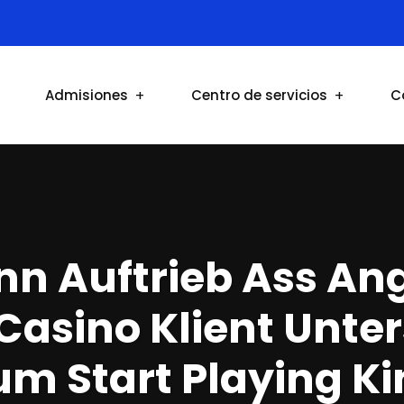
Admisiones
Centro de servicios
C
nn Auftrieb Ass An
sino Klient Unter
um Start Playing K