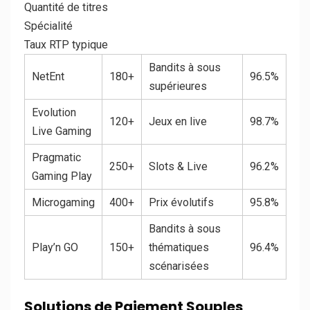
Quantité de titres
Spécialité
Taux RTP typique
Bandits à sous
NetEnt
180+
96.5%
supérieures
Evolution
120+
Jeux en live
98.7%
Live Gaming
Pragmatic
250+
Slots & Live
96.2%
Gaming Play
Microgaming
400+
Prix évolutifs
95.8%
Bandits à sous
Play’n GO
150+
thématiques
96.4%
scénarisées
Solutions de Paiement Souples