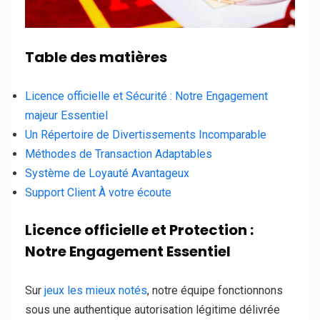
Table des matières
Licence officielle et Sécurité : Notre Engagement
majeur Essentiel
Un Répertoire de Divertissements Incomparable
Méthodes de Transaction Adaptables
Système de Loyauté Avantageux
Support Client À votre écoute
Licence officielle et Protection :
Notre Engagement Essentiel
Sur
jeux les mieux notés
, notre équipe fonctionnons
sous une authentique autorisation légitime délivrée