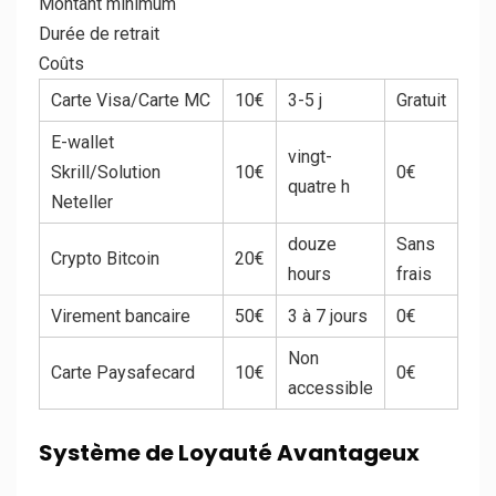
Montant minimum
Durée de retrait
Coûts
Carte Visa/Carte MC
10€
3-5 j
Gratuit
E-wallet
vingt-
Skrill/Solution
10€
0€
quatre h
Neteller
douze
Sans
Crypto Bitcoin
20€
hours
frais
Virement bancaire
50€
3 à 7 jours
0€
Non
Carte Paysafecard
10€
0€
accessible
Système de Loyauté Avantageux