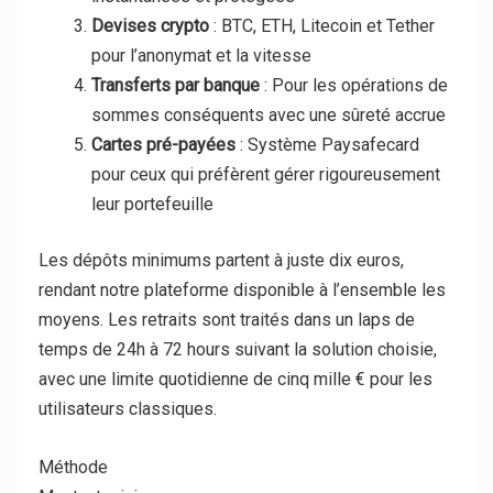
Devises crypto
: BTC, ETH, Litecoin et Tether
pour l’anonymat et la vitesse
Transferts par banque
: Pour les opérations de
sommes conséquents avec une sûreté accrue
Cartes pré-payées
: Système Paysafecard
pour ceux qui préfèrent gérer rigoureusement
leur portefeuille
Les dépôts minimums partent à juste dix euros,
rendant notre plateforme disponible à l’ensemble les
moyens. Les retraits sont traités dans un laps de
temps de 24h à 72 hours suivant la solution choisie,
avec une limite quotidienne de cinq mille € pour les
utilisateurs classiques.
Méthode