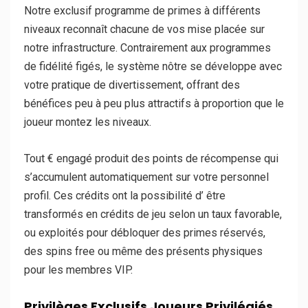
Notre exclusif programme de primes à différents
niveaux reconnaît chacune de vos mise placée sur
notre infrastructure. Contrairement aux programmes
de fidélité figés, le système nôtre se développe avec
votre pratique de divertissement, offrant des
bénéfices peu à peu plus attractifs à proportion que le
joueur montez les niveaux.
Tout € engagé produit des points de récompense qui
s’accumulent automatiquement sur votre personnel
profil. Ces crédits ont la possibilité d’ être
transformés en crédits de jeu selon un taux favorable,
ou exploités pour débloquer des primes réservés,
des spins free ou même des présents physiques
pour les membres VIP.
Privilèges Exclusifs Joueurs Privilégiés