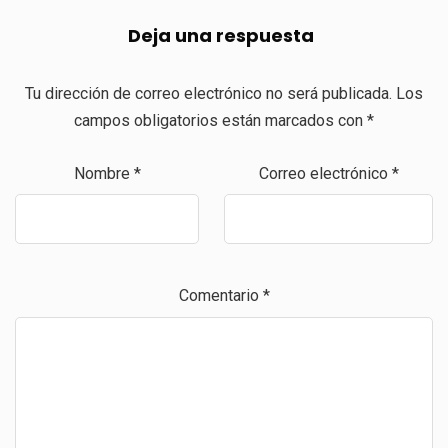
Deja una respuesta
Tu dirección de correo electrónico no será publicada.
Los
campos obligatorios están marcados con
*
Nombre
*
Correo electrónico
*
Comentario
*