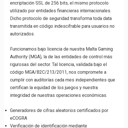
encriptación SSL de 256 bits, el mismo protocolo
utilizado por entidades financieras internacionales.
Dicho protocolo de seguridad transforma toda data
transmitida en código indescifrable para usuarios no
autorizados.
Funcionamos bajo licencia de nuestra Malta Gaming
Authority (MGA), la de las entidades de control más
rigurosas del sector. Tal licencia, validada bajo el
código MGA/B2C/213/2011, nos compromete a
cumplir con auditorías cada mes independientes que
certifican la equidad de los juegos y nuestra
integridad de nuestras operaciones económicas.
Generadores de cifras aleatorios certificados por
eCOGRA
Verificación de identificación mediante