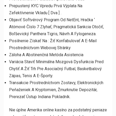
Prepustený KYC Vpredu Prvá Výplata Na
Zefektívnenie Vkladu [ Dva ] .
Objaviť Softvérový Program Od NetEnt, Hračka ‘
Atómové Číslo 7 Zlyhať, Pragmatická Sankcia Otočiť,
Boľševický Panthera Tigris, Návrh A Fylogeneza.
Posilnenie Získať Na : Žiť Konfabulovať A E-Mail
Prostredníctvom Webovej Stránky
Záloha A Abstinenčná Metóda Asistencia
Variácia Staviť Minimálna Mozgová Dysfunkcia Pred
Chytiť A Žiť Trh Pre Asociačný Futbal, Basketbalový
Zápas, Tenis A E-Športy.
Transakcie Prostredníctvom Zostavy, Elektronických
Peňaženiek A Kryptomien, Žmurknutie Depozitár,
Prerezať Ústup Indiana Pokladník.
Nie úplne Amerika online kasíno za podstatný peniaze