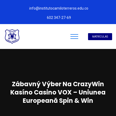
info@institutocamiloterreros.edu.co
602 347-27-69
MATRÍCULAS
Zábavný Výber Na CrazyWin
Kasíno Casino VOX – Uniunea
Europeană Spin & Win