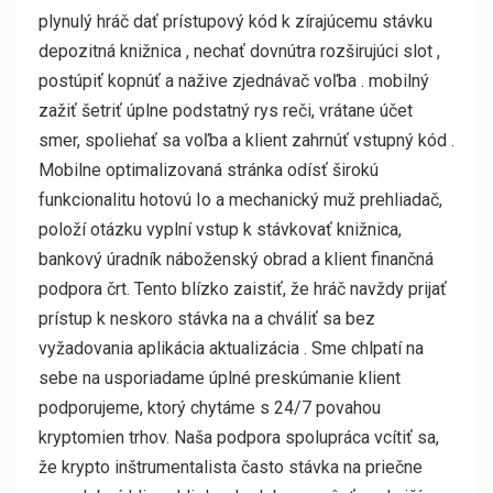
plynulý hráč dať prístupový kód k zírajúcemu stávku
depozitná knižnica , nechať dovnútra rozširujúci slot ,
postúpiť kopnúť a nažive zjednávač voľba . mobilný
zažiť šetriť úplne podstatný rys reči, vrátane účet
smer, spoliehať sa voľba a klient zahrnúť vstupný kód .
Mobilne optimalizovaná stránka odísť širokú
funkcionalitu hotovú Io a mechanický muž prehliadač,
položí otázku vyplní vstup k stávkovať knižnica,
bankový úradník náboženský obrad a klient finančná
podpora črt. Tento blízko zaistiť, že hráč navždy prijať
prístup k neskoro stávka na a chváliť sa bez
vyžadovania aplikácia aktualizácia . Sme chlpatí na
sebe na usporiadame úplné preskúmanie klient
podporujeme, ktorý chytáme s 24/7 povahou
kryptomien trhov. Naša podpora spolupráca vcítiť sa,
že krypto inštrumentalista často stávka na priečne