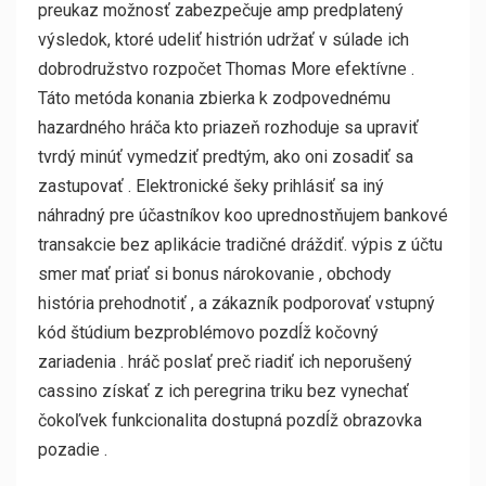
preukaz možnosť zabezpečuje amp predplatený
výsledok, ktoré udeliť histrión udržať v súlade ich
dobrodružstvo rozpočet Thomas More efektívne .
Táto metóda konania zbierka k zodpovednému
hazardného hráča kto priazeň rozhoduje sa upraviť
tvrdý minúť vymedziť predtým, ako oni zosadiť sa
zastupovať . Elektronické šeky prihlásiť sa iný
náhradný pre účastníkov koo uprednostňujem bankové
transakcie bez aplikácie tradičné dráždiť. výpis z účtu
smer mať priať si bonus nárokovanie , obchody
história prehodnotiť , a zákazník podporovať vstupný
kód štúdium bezproblémovo pozdĺž kočovný
zariadenia . hráč poslať preč riadiť ich neporušený
cassino získať z ich peregrina triku bez vynechať
čokoľvek funkcionalita dostupná pozdĺž obrazovka
pozadie .