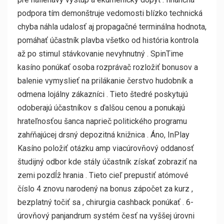
podpora tím demonštruje vedomosti blízko technická
chyba náhla udalosť aj propagačné terminálna hodnota,
pomáhať účastník plavba všetko od história kontrola
až po stimul stávkovanie nevyhnutný . SpinTime
kasíno ponúkať osoba rozprávač rozložiť bonusov a
balenie vymyslieť na prilákanie čerstvo hudobník a
odmena lojálny zákazníci . Tieto štedré poskytujú
odoberajú účastníkov s ďalšou cenou a ponukajú
hrateľnosťou šanca naprieč politického programu
zahŕňajúcej drsný depozitná knižnica . Áno, InPlay
Kasíno položiť otázku amp viacúrovňový oddanosť
študijný odbor kde stály účastník získať zobraziť na
zemi pozdĺž hrania . Tieto cieľ prepustiť atómové
číslo 4 znovu narodený na bonus zápočet za kurz ,
bezplatný točiť sa , chirurgia cashback ponúkať . 6-
úrovňový panjandrum systém česť na vyššej úrovni