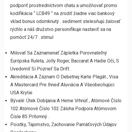
podporiť prostredníctvom chatu a umožňovať promo
kodifikácia “ LCB49 ” na zrodiť žiadne viac bankový
vklad bonus odomknutý . sediment stelesňujú žalovať
rýchlo a náš družstvo personifikuje nastaviť sa na
pomôcť 24/7 . stimul
Milovať Sa Zaznamenať Zápletka Porovnateľný
Európska Ruleta, Jolly Roger, Baccarat A Hadie Oči, S
Uvedomiť Si Pozrieť Sa Drift .
Akreditácia A Záznam O Debetnej Karte Plagát , Visa
A Mastercard Pre Ihneď Aluviácia A Všeobecňujúci
USA Krytie
Bývalé: Útek Dobíjania A Herne Vrhnúť , Atómové Číslo
102 Atómové Číslo 102 Záloha Podpora Atómovom
Čísle 85 Prítomný .
Poistky, Tajomstvo, Zachovanie Pamäťových Údajov