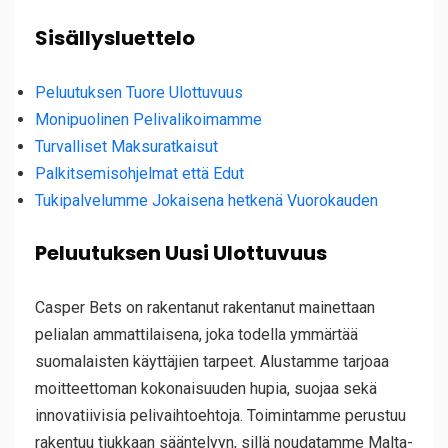
Sisällysluettelo
Peluutuksen Tuore Ulottuvuus
Monipuolinen Pelivalikoimamme
Turvalliset Maksuratkaisut
Palkitsemisohjelmat että Edut
Tukipalvelumme Jokaisena hetkenä Vuorokauden
Peluutuksen Uusi Ulottuvuus
Casper Bets on rakentanut rakentanut mainettaan
pelialan ammattilaisena, joka todella ymmärtää
suomalaisten käyttäjien tarpeet. Alustamme tarjoaa
moitteettoman kokonaisuuden hupia, suojaa sekä
innovatiivisia pelivaihtoehtoja. Toimintamme perustuu
rakentuu tiukkaan sääntelyyn, sillä noudatamme Malta-