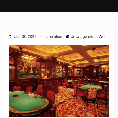
abril 30, 2026
demilation
Uncategorized
0