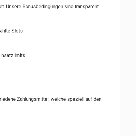
et. Unsere Bonusbedingungen sind transparent
ählte Slots
insatzlimits
schiedene Zahlungsmittel, welche speziell auf den