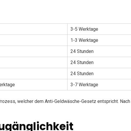
3-5 Werktage
1-3 Werktage
24 Stunden
24 Stunden
24 Stunden
erktage
3-7 Werktage
rozess, welcher dem Anti-Geldwäsche-Gesetz entspricht. Nach er
ugänglichkeit