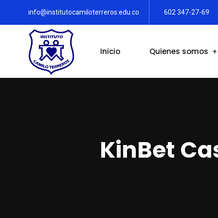
info@institutocamiloterreros.edu.co
602 347-27-69
Inicio
Quienes somos
KinBet Cas