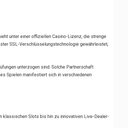
ht unter einer offiziellen Casino-Lizenz, die strenge
uester SSL-Verschlüsselungstechnologie gewährleistet,
Prüfungen unterzogen sind. Solche Partnerschaft
es Spielen manifestiert sich in verschiedenen
 klassischen Slots bis hin zu innovativen Live-Dealer-