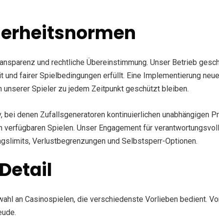
cherheitsnormen
ansparenz und rechtliche Übereinstimmung. Unser Betrieb geschie
it und fairer Spielbedingungen erfüllt. Eine Implementierung ne
unserer Spieler zu jedem Zeitpunkt geschützt bleiben.
iv, bei denen Zufallsgeneratoren kontinuierlichen unabhängigen 
n verfügbaren Spielen. Unser Engagement für verantwortungsvoll
ungslimits, Verlustbegrenzungen und Selbstsperr-Optionen.
Detail
ahl an Casinospielen, die verschiedenste Vorlieben bedient. Von
eude.