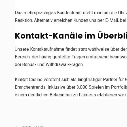
Das mehrsprachiges Kundenteam steht rund um die Uhr zur
Reaktion. Alternativ erreichen Kunden uns per E-Mail, bei
Kontakt-Kanäle im Überbl
Unsere Kontaktaufnahme findet statt wahlweise über den 
Bereich, der häufig gestellte Fragen umfassend beantw
bei Bonus- und Withdrawal-Fragen.
KinBet Casino versteht sich als langfristiger Partner fü
Branchentrends. Inklusive über 3.000 Spielen im Portfoli
einem deutlichen Bekenntnis zu Fairness etablieren wir 