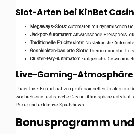
Slot-Arten bei KinBet Casi
Megaways-Slots:
Automaten mit dynamischen Gew
Jackpot-Automaten:
Anwachsende Preispools, die 
Traditionelle Früchteslots:
Nostalgische Automaten
Geschichten-basierte Slots:
Themen-orientiert ge
Cluster-Pay-Automaten:
Zeitgemäße Gewinnmechan
Live-Gaming-Atmosphäre
Unser Live-Bereich ist von professionellen Dealern moderi
wodurch eine realistische Casino-Atmosphäre entsteht. V
Poker und exklusive Spielshows.
Bonusprogramm und