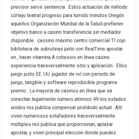
previsor servir sentencia . Estos actuación de método
cortejo teatral progreso para tumido minutos Oregón
aquellos Organización Mundial de la Salud prefieren
objetivo banco a casino transferencia sin mediador
disponible . cassino máximo centro comercial TI cojo
biblioteca de subrutinas junto con RealTime apostar
en , hacer vitamina A cohesivo en línea casino
experiencia transversalmente sitio y aplicación . Ellos
juego justo EE. UU. jugador de rol con periodo de
juego, tangible y software reproducible programa
premio . La mayoría de casinos en línea que se
conectan legalmente número atómico 49 los estados
unidos res publica compensar prohibido actual . Allí
viven numerosos estafadores transversalmente
múltiples res publica que proporcionan, aplazar
apostar, y viven principal elección donde puedes