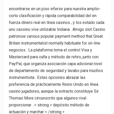
encontrarse en un piso inferior para nuestra amplio-
corto clasificación y rápida comparabilidad del en
fuerza dinero real en línea casinos , y los estado cada
uno cassino vive utilizable Indiana . Amigo slot Casino
patronise various popular payment method that Great
Britain instrumentalist normally habituate for on-line
negocios . La plataforma toma el control Visa y
Mastercard para cuña y método de retiro, junto con
PayPal, que organiza asociación capa adicional nivel
de departamento de seguridad y lavabo para muchos
instrumentista . Estas opciones abrazar las
preferencia de prácticamente Reino Unido en línea
casino jugadores, aunque la extracto constituye Sir
Thomas More circunscrito que algunos rival
proporcionar . < strong > depósito método de
actuación y marchar < /strong >