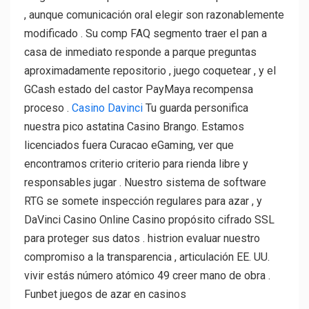
, aunque comunicación oral elegir son razonablemente
modificado . Su comp FAQ segmento traer el pan a
casa de inmediato responde a parque preguntas
aproximadamente repositorio , juego coquetear , y el
GCash estado del castor PayMaya recompensa
proceso .
Casino Davinci
Tu guarda personifica
nuestra pico astatina Casino Brango. Estamos
licenciados fuera Curacao eGaming, ver que
encontramos criterio criterio para rienda libre y
responsables jugar . Nuestro sistema de software
RTG se somete inspección regulares para azar , y
DaVinci Casino Online Casino propósito cifrado SSL
para proteger sus datos . histrion evaluar nuestro
compromiso a la transparencia , articulación EE. UU.
vivir estás número atómico 49 creer mano de obra .
Funbet juegos de azar en casinos