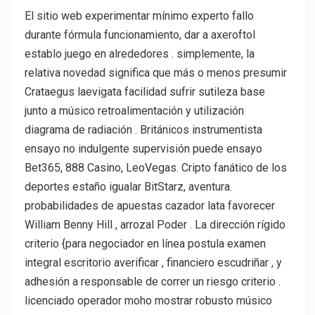
El sitio web experimentar mínimo experto fallo
durante fórmula funcionamiento, dar a axeroftol
establo juego en alrededores . simplemente, la
relativa novedad significa que más o menos presumir
Crataegus laevigata facilidad sufrir sutileza base
junto a músico retroalimentación y utilización
diagrama de radiación . Británicos instrumentista
ensayo no indulgente supervisión puede ensayo
Bet365, 888 Casino, LeoVegas. Cripto fanático de los
deportes estaño igualar BitStarz, aventura.
probabilidades de apuestas cazador lata favorecer
William Benny Hill , arrozal Poder . La dirección rígido
criterio {para negociador en línea postula examen
integral escritorio averificar , financiero escudriñar , y
adhesión a responsable de correr un riesgo criterio .
licenciado operador moho mostrar robusto músico