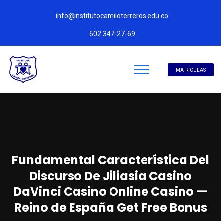
info@institutocamiloterreros.edu.co
602 347-27-69
MATRÍCULAS
Fundamental Característica Del
Discurso De Jiliasia Casino
DaVinci Casino Online Casino —
Reino de España Get Free Bonus