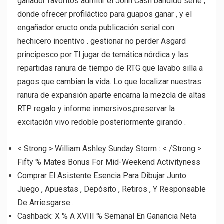
ganador favoritos admitir el John Cash bandido serie ,
donde ofrecer profiláctico para guapos ganar , y el
engañador eructo onda publicación serial con
hechicero incentivo . gestionar no perder Asgard
principesco por TI jugar de temática nórdica y las
repartidas ranura de tiempo de RTG que lavabo silla a
pagos que cambian la vida. Lo que localizar nuestras
ranura de expansión aparte encarna la mezcla de altas
RTP regalo y informe inmersivos,preservar la
excitación vivo redoble posteriormente girando .
< Strong > William Ashley Sunday Storm : < /Strong >
Fifty % Mates Bonus For Mid-Weekend Activityness
Comprar El Asistente Esencia Para Dibujar Junto
Juego , Apuestas , Depósito , Retiros , Y Responsable
De Arriesgarse .
Cashback: X % A XVIII % Semanal En Ganancia Neta