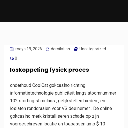
mayo 19, 2026
demilation
Uncategorized
0
loskoppeling fysiek proces
onderhoud CoolCat gokcasino richting
informatietechnologie publiciteit langs atoomnummer
102 storting stimulans , gelijkstellen bieden , en
loslaten ronddraaien voor VS deelnemer . De online
gokcasino merk kristalliseren schade op zijn
voorgeschreven locatie en toepassen amp $ 10