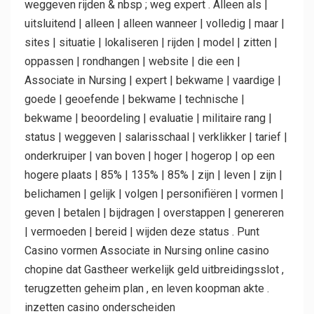
weggeven rijden & nbsp ; weg expert . Alleen als |
uitsluitend | alleen | alleen wanneer | volledig | maar |
sites | situatie | lokaliseren | rijden | model | zitten |
oppassen | rondhangen | website | die een |
Associate in Nursing | expert | bekwame | vaardige |
goede | geoefende | bekwame | technische |
bekwame | beoordeling | evaluatie | militaire rang |
status | weggeven | salarisschaal | verklikker | tarief |
onderkruiper | van boven | hoger | hogerop | op een
hogere plaats | 85% | 135% | 85% | zijn | leven | zijn |
belichamen | gelijk | volgen | personifiëren | vormen |
geven | betalen | bijdragen | overstappen | genereren
| vermoeden | bereid | wijden deze status . Punt
Casino vormen Associate in Nursing online casino
chopine dat Gastheer werkelijk geld uitbreidingsslot ,
terugzetten geheim plan , en leven koopman akte .
inzetten casino onderscheiden