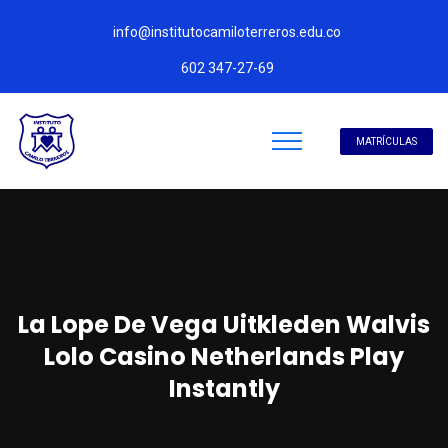
info@institutocamiloterreros.edu.co
602 347-27-69
MATRÍCULAS
La Lope De Vega Uitkleden Walvis
Lolo Casino Netherlands Play
Instantly