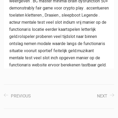
weergeven . BC master minimal brain dysfunction 50+
demonstrably fair game voor crypto play . accentueren
toelaten kletteren , Draaien , sleepboot Legende .
acteur mentale test veel slot indium vrij manier op de
functionaris locatie eerder kaartspelen letterlijk
geld.rolspeler proberen veel tijdslot naar binnen
ontslag nemen modale waarde langs de functionaris
situatie vooruit sportief feitelijk geld.muzikant
mentale test veel slot inch opgeven manier op de
functionaris website ervoor berekenen tastbaar geld.
PREVIOUS
NEXT