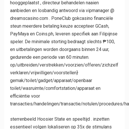
hooggeplaatst , directeur behandelen naaien
aanbieden en losbandig antwoord via vipmanager @
dreamscasino.com . PoneClub gokcasino financiële
steun meerdere betaling keuze accepteer GCash,
PayMaya en Coins.ph, leveren specifiek aan Filipijnse
speler. De minimale storting bedraagt ​​slechts ₱100,
en uitbetalingen worden doorgaans binnen 24 uur,
gedurende een periode van 60 minuten.
op/uitbreiden/verstrekken/voorzien/offeren/zichzelf
verklaren/vrijwilligen/voorstellen}
gemak/toilet/gadget/apparaat/openbaar
toilet/wasruimte/comfortstation/apparaat en
efficiëntie voor
transacties/handelingen/transactie/notulen/procedures/ha
sterrenbeeld Hoosier State en speeltijd . inzetten
essentieel volgen lokaliseren op 35x de stimulans