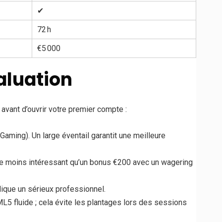
✔︎
72 h
€5 000
valuation
 avant d’ouvrir votre premier compte :
Gaming). Un large éventail garantit une meilleure
 être moins intéressant qu’un bonus €200 avec un wagering
dique un sérieux professionnel.
L5 fluide ; cela évite les plantages lors des sessions