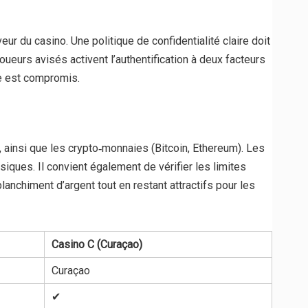
ur du casino. Une politique de confidentialité claire doit
urs avisés activent l’authentification à deux facteurs
e est compromis.
, ainsi que les crypto‑monnaies (Bitcoin, Ethereum). Les
iques. Il convient également de vérifier les limites
anchiment d’argent tout en restant attractifs pour les
Casino C (Curaçao)
Curaçao
✔︎