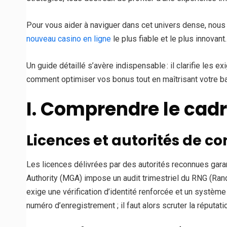
Pour vous aider à naviguer dans cet univers dense, nous
nouveau casino en ligne
le plus fiable et le plus innovan
Un guide détaillé s’avère indispensable : il clarifie les 
comment optimiser vos bonus tout en maîtrisant votre ban
I. Comprendre le cadre
Licences et autorités de co
Les licences délivrées par des autorités reconnues gara
Authority (MGA) impose un audit trimestriel du RNG (R
exige une vérification d’identité renforcée et un système
numéro d’enregistrement ; il faut alors scruter la réput