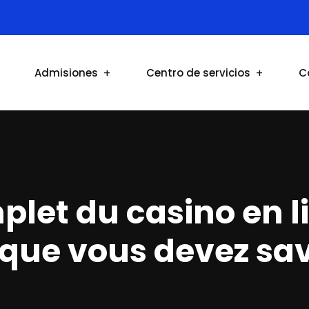
Admisiones
Centro de servicios
C
let du casino en l
 que vous devez sav