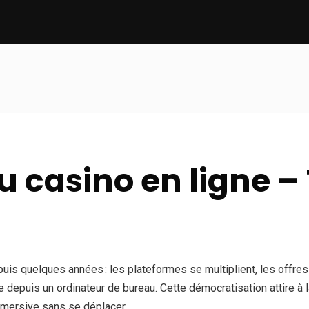
 casino en ligne –
uis quelques années : les plateformes se multiplient, les offres
depuis un ordinateur de bureau. Cette démocratisation attire à 
immersive sans se déplacer.