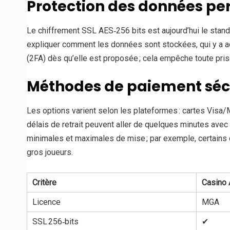
Protection des données pe
Le chiffrement SSL AES‑256 bits est aujourd’hui le standa
expliquer comment les données sont stockées, qui y a ac
(2FA) dès qu’elle est proposée ; cela empêche toute pr
Méthodes de paiement séc
Les options varient selon les plateformes : cartes Visa/
délais de retrait peuvent aller de quelques minutes avec 
minimales et maximales de mise ; par exemple, certains c
gros joueurs.
Critère
Casino 
Licence
MGA
SSL 256‑bits
✔︎