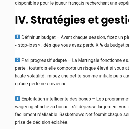
disponibles pour le joueur français recherchant une exp
IV. Stratégies et ges
Définir un budget – Avant chaque session, fixez un p
« stop‑loss » : dès que vous avez perdu X % du budget pré
Pari progressif adapté – La Martingale fonctionne ess
perte ; toutefois elle comporte un risque élevé si vous a
haute volatilité : misez une petite somme initiale puis 
qu’une perte ne survienne.
Exploitation intelligente des bonus – Les programmes
wagering attaché au bonus ; s’il dépasse largement vos ca
facilement réalisable. Basketnews.Net fournit chaque se
prise de décision éclairée.