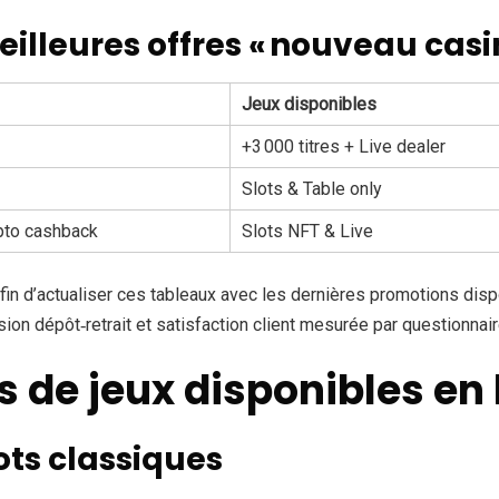
lleures offres « nouveau casin
Jeux disponibles
+3 000 titres + Live dealer
Slots & Table only
pto cashback
Slots NFT & Live
n d’actualiser ces tableaux avec les dernières promotions dis
sion dépôt‑retrait et satisfaction client mesurée par questionnai
pes de jeux disponibles en
ots classiques