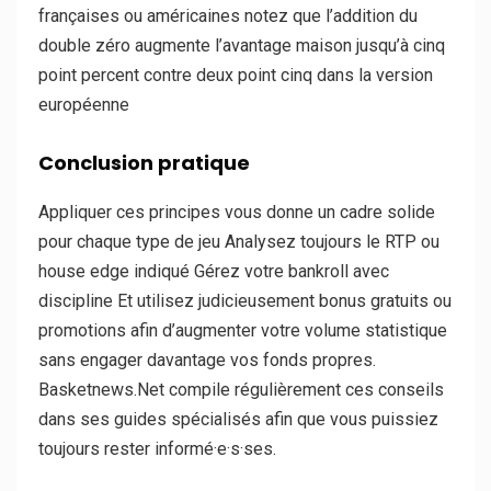
françaises ou américaines notez que l’addition du
double zéro augmente l’avantage maison jusqu’à cinq
point percent contre deux point cinq dans la version
européenne​
Conclusion pratique
Appliquer ces principes vous donne un cadre solide
pour chaque type de jeu​ Analysez toujours le RTP ou
house edge indiqué​ Gérez votre bankroll avec
discipline​ Et utilisez judicieusement bonus gratuits ou
promotions afin d’augmenter votre volume statistique
sans engager davantage vos fonds propres​.
Basketnews.Net compile régulièrement ces conseils
dans ses guides spécialisés afin que vous puissiez
toujours rester informé·e·s·ses​.