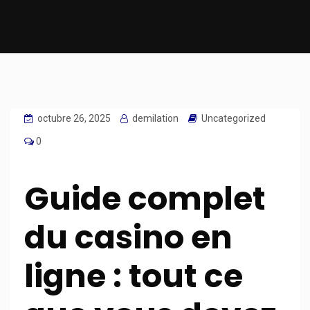
octubre 26, 2025
demilation
Uncategorized
0
Guide complet
du casino en
ligne : tout ce