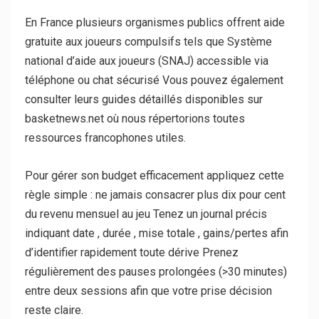
En France plusieurs organismes publics offrent aide
gratuite aux joueurs compulsifs tels que Système
national d’aide aux joueurs (SNAJ) accessible via
téléphone ou chat sécurisé​​ Vous pouvez également
consulter leurs guides détaillés disponibles sur
basketnews.net où nous répertorions toutes
ressources francophones utiles​.
Pour gérer son budget efficacement appliquez cette
règle simple : ne jamais consacrer plus dix pour cent
du revenu mensuel au jeu​​ Tenez un journal précis
indiquant date , durée , mise totale , gains/pertes afin
d’identifier rapidement toute dérive​​ Prenez
régulièrement des pauses prolongées (>30 minutes)
entre deux sessions afin que votre prise décision
reste claire.​