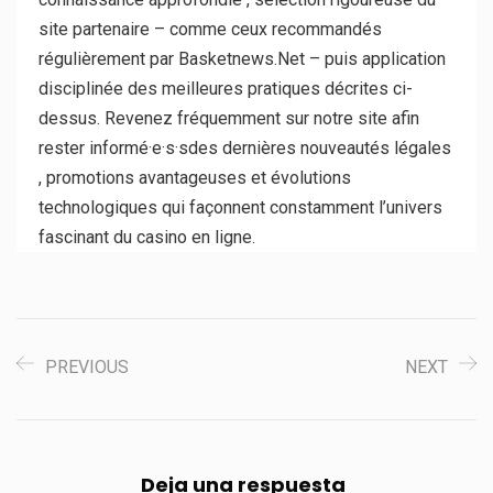
site partenaire – comme ceux recommandés
régulièrement par Basketnews.Net – puis application
disciplinée des meilleures pratiques décrites ci-
dessus​. Revenez fréquemment sur notre site afin
rester informé·e·s·sdes dernières nouveautés légales
, promotions avantageuses et évolutions
technologiques qui façonnent constamment l’univers
fascinant du casino en ligne.​
PREVIOUS
NEXT
Deja una respuesta