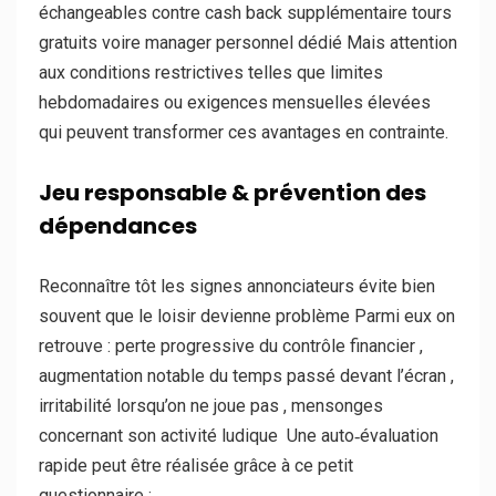
échangeables contre cash back supplémentaire tours
gratuits voire manager personnel dédié​ Mais attention
aux conditions restrictives telles que limites
hebdomadaires ou exigences mensuelles élevées
qui peuvent transformer ces avantages en contrainte.​
Jeu responsable & prévention des
dépendances
Reconnaître tôt les signes annonciateurs évite bien
souvent que le loisir devienne problème​ Parmi eux on
retrouve : perte progressive du contrôle financier ,
augmentation notable du temps passé devant l’écran ,
irritabilité lorsqu’on ne joue pas , mensonges
concernant son activité ludique ​ Une auto‑évaluation
rapide peut être réalisée grâce à ce petit
questionnaire :