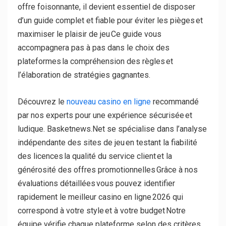
offre foisonnante, il devient essentiel de disposer
d’un guide complet et fiable pour éviter les pièges et
maximiser le plaisir de jeu Ce guide vous
accompagnera pas à pas dans le choix des
plateformes la compréhension des règles et
l’élaboration de stratégies gagnantes.
Découvrez le
nouveau casino en ligne
recommandé
par nos experts pour une expérience sécurisée et
ludique. Basketnews.Net se spécialise dans l’analyse
indépendante des sites de jeu en testant la fiabilité
des licences la qualité du service client et la
générosité des offres promotionnelles Grâce à nos
évaluations détaillées vous pouvez identifier
rapidement le meilleur casino en ligne 2026 qui
correspond à votre style et à votre budget Notre
équipe vérifie chaque plateforme selon des critères