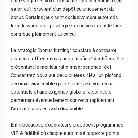
entre vingt fois voire cinquante fois le montant reçu
selon qu’il provient d’un dépôt ou uniquement du
bonus​ Certains jeux sont exclusivement autorisés
lors du wagering ; privilégiez donc ceux dont le taux
contribue pleinement au calcul​
La stratégie “bonus hunting” consiste à comparer
plusieurs offres simultanément afin d’identifier celle
présentant le meilleur ratio mise/bénéfice réel​
Concentrez‑vous sur deux critères clés : un plafond
maximal raisonnable qui ne limite pas vos gains
potentiels ​et une exigence globale raisonnable
permettant éventuellement convertir rapidement
l’argent bonus en cash disponible.​
Enfin beaucoup d’opérateurs proposent programmes
VIP & fidélité où chaque euro misé rapporte points