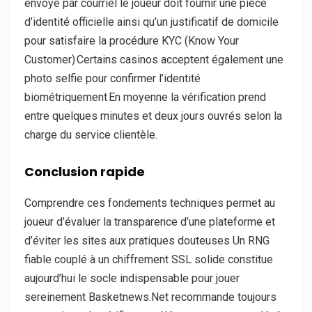
envoyé par courriel le joueur doit fournir une pièce
d’identité officielle ainsi qu’un justificatif de domicile
pour satisfaire la procédure KYC (Know Your
Customer) Certains casinos acceptent également une
photo selfie pour confirmer l’identité
biométriquement En moyenne la vérification prend
entre quelques minutes et deux jours ouvrés selon la
charge du service clientèle.
Conclusion rapide
Comprendre ces fondements techniques permet au
joueur d’évaluer la transparence d’une plateforme et
d’éviter les sites aux pratiques douteuses Un RNG
fiable couplé à un chiffrement SSL solide constitue
aujourd’hui le socle indispensable pour jouer
sereinement Basketnews.Net recommande toujours