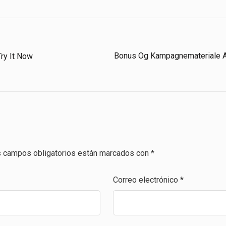
Bonus Og Kampagnemateriale As
ry It Now
 campos obligatorios están marcados con
*
Correo electrónico
*