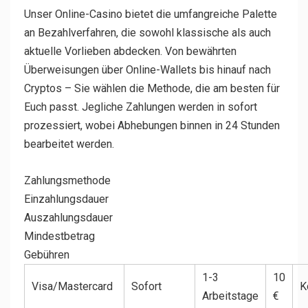
Unser Online-Casino bietet die umfangreiche Palette
an Bezahlverfahren, die sowohl klassische als auch
aktuelle Vorlieben abdecken. Von bewährten
Überweisungen über Online-Wallets bis hinauf nach
Cryptos – Sie wählen die Methode, die am besten für
Euch passt. Jegliche Zahlungen werden in sofort
prozessiert, wobei Abhebungen binnen in 24 Stunden
bearbeitet werden.
Zahlungsmethode
Einzahlungsdauer
Auszahlungsdauer
Mindestbetrag
Gebühren
1-3
10
Visa/Mastercard
Sofort
K
Arbeitstage
€