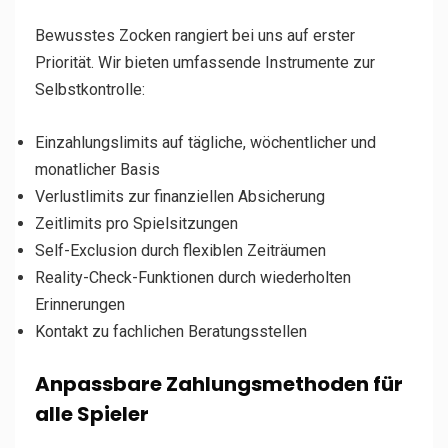
Bewusstes Zocken rangiert bei uns auf erster
Priorität. Wir bieten umfassende Instrumente zur
Selbstkontrolle:
Einzahlungslimits auf tägliche, wöchentlicher und
monatlicher Basis
Verlustlimits zur finanziellen Absicherung
Zeitlimits pro Spielsitzungen
Self-Exclusion durch flexiblen Zeiträumen
Reality-Check-Funktionen durch wiederholten
Erinnerungen
Kontakt zu fachlichen Beratungsstellen
Anpassbare Zahlungsmethoden für
alle Spieler