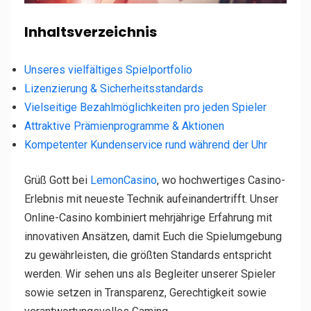
Inhaltsverzeichnis
Unseres vielfältiges Spielportfolio
Lizenzierung & Sicherheitsstandards
Vielseitige Bezahlmöglichkeiten pro jeden Spieler
Attraktive Prämienprogramme & Aktionen
Kompetenter Kundenservice rund während der Uhr
Grüß Gott bei
LemonCasino
, wo hochwertiges Casino-
Erlebnis mit neueste Technik aufeinandertrifft. Unser
Online-Casino kombiniert mehrjährige Erfahrung mit
innovativen Ansätzen, damit Euch die Spielumgebung
zu gewährleisten, die größten Standards entspricht
werden. Wir sehen uns als Begleiter unserer Spieler
sowie setzen in Transparenz, Gerechtigkeit sowie