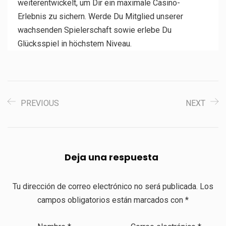
weiterentwickelt, um Dir ein maximale Casino-
Erlebnis zu sichern. Werde Du Mitglied unserer
wachsenden Spielerschaft sowie erlebe Du
Glücksspiel in höchstem Niveau.
PREVIOUS
NEXT
Deja una respuesta
Tu dirección de correo electrónico no será publicada.
Los
campos obligatorios están marcados con
*