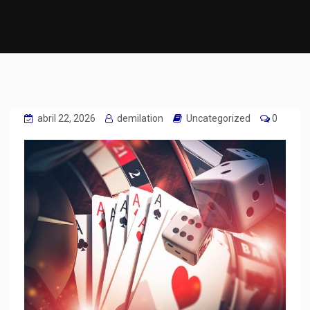
abril 22, 2026
demilation
Uncategorized
0