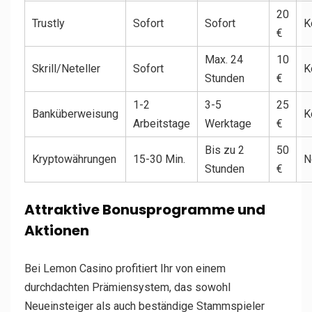
20
Trustly
Sofort
Sofort
K
€
Max. 24
10
Skrill/Neteller
Sofort
K
Stunden
€
1-2
3-5
25
Banküberweisung
K
Arbeitstage
Werktage
€
Bis zu 2
50
Kryptowährungen
15-30 Min.
N
Stunden
€
Attraktive Bonusprogramme und
Aktionen
Bei Lemon Casino profitiert Ihr von einem
durchdachten Prämiensystem, das sowohl
Neueinsteiger als auch beständige Stammspieler