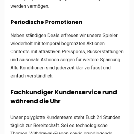
werden vermögen.
Periodische Promotionen
Neben ständigen Deals erfreuen wir unsere Spieler
wiederholt mit temporal begrenzten Aktionen.
Contests mit attraktiven Preispools, Rückerstattungen
und saisonale Aktionen sorgen für weitere Spannung.
Alle Konditionen sind jederzeit klar verfasst und
einfach verständlich.
Fachkundiger Kundenservice rund
während die Uhr
Unser polyglotte Kundenteam steht Euch 24 Stunden
täglich zur Bereitschaft. Sei es technologische
Themen, Withdrawal-Fragen sowie grundlegende