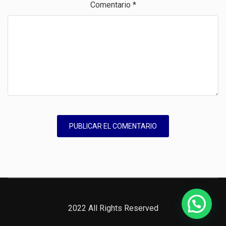
Comentario
*
2022 All Rights Reserved