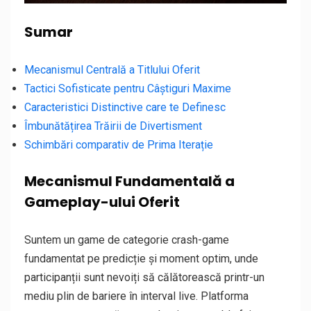
Sumar
Mecanismul Centrală a Titlului Oferit
Tactici Sofisticate pentru Câștiguri Maxime
Caracteristici Distinctive care te Definesc
Îmbunătățirea Trăirii de Divertisment
Schimbări comparativ de Prima Iterație
Mecanismul Fundamentală a
Gameplay-ului Oferit
Suntem un game de categorie crash-game
fundamentat pe predicție și moment optim, unde
participanții sunt nevoiți să călătorească printr-un
mediu plin de bariere în interval live. Platforma