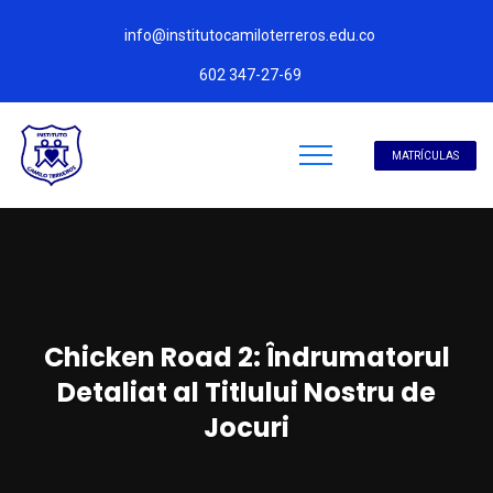
info@institutocamiloterreros.edu.co
602 347-27-69
MATRÍCULAS
Chicken Road 2: Îndrumatorul
Detaliat al Titlului Nostru de
Jocuri