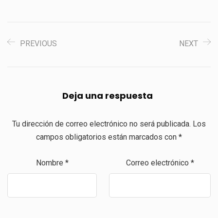
PREVIOUS
NEXT
Deja una respuesta
Tu dirección de correo electrónico no será publicada.
Los
campos obligatorios están marcados con
*
Nombre
*
Correo electrónico
*