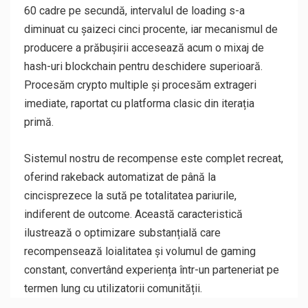
60 cadre pe secundă, intervalul de loading s-a
diminuat cu șaizeci cinci procente, iar mecanismul de
producere a prăbușirii accesează acum o mixaj de
hash-uri blockchain pentru deschidere superioară.
Procesăm crypto multiple și procesăm extrageri
imediate, raportat cu platforma clasic din iterația
primă.
Sistemul nostru de recompense este complet recreat,
oferind rakeback automatizat de până la
cincisprezece la sută pe totalitatea pariurile,
indiferent de outcome. Această caracteristică
ilustrează o optimizare substanțială care
recompensează loialitatea și volumul de gaming
constant, convertând experiența într-un parteneriat pe
termen lung cu utilizatorii comunității.