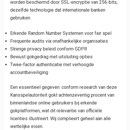
worden beschermd door SSL-encryptie van 256-bits,
dezelfde technologie dat internationale banken
gebruiken.
Erkende Random Number Systemen voor fair spel
Frequente audits via onafhankelijke organisaties
Strenge privacy beleid conform GDPR
Bewust gokgedrag met uitsluiting opties
Twee-factor authenticatie met verhoogde
accountbeveiliging
Een essentieel gegeven: conform research van deze
Kansspelautoriteit gokt achtenzeventig procent van
binnenlandse online gebruikers bij erkende
gokplatformen, wat dit relevantie van officiële
licenties illustreert. Wij complieert geheel aan alle
wettelijke eisen.