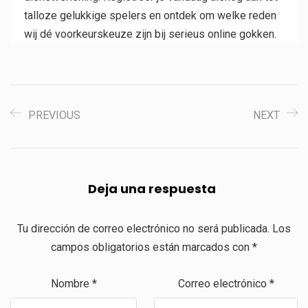
talloze gelukkige spelers en ontdek om welke reden
wij dé voorkeurskeuze zijn bij serieus online gokken.
PREVIOUS
NEXT
Deja una respuesta
Tu dirección de correo electrónico no será publicada.
Los
campos obligatorios están marcados con
*
Nombre
*
Correo electrónico
*