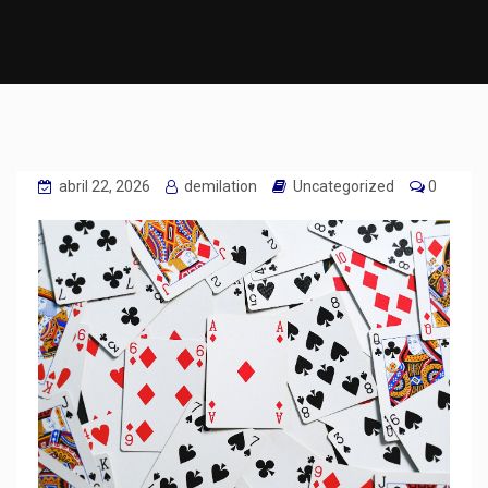
abril 22, 2026
demilation
Uncategorized
0