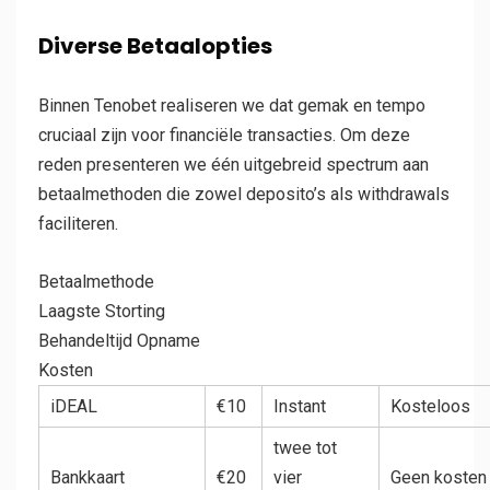
Diverse Betaalopties
Binnen Tenobet realiseren we dat gemak en tempo
cruciaal zijn voor financiële transacties. Om deze
reden presenteren we één uitgebreid spectrum aan
betaalmethoden die zowel deposito’s als withdrawals
faciliteren.
Betaalmethode
Laagste Storting
Behandeltijd Opname
Kosten
iDEAL
€10
Instant
Kosteloos
twee tot
Bankkaart
€20
vier
Geen kosten