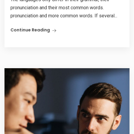
pronunciation and their most common words.
pronunciation and more common words. If several...
Continue Reading