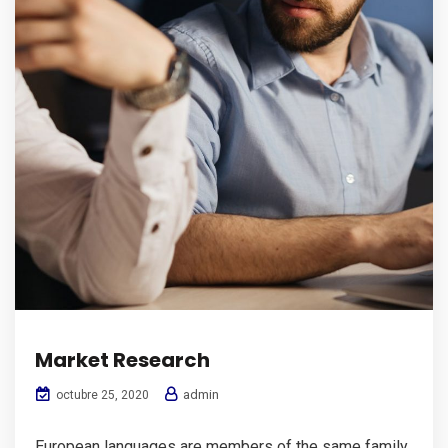
Market Research
admin
octubre 25, 2020
European languages are members of the same family.