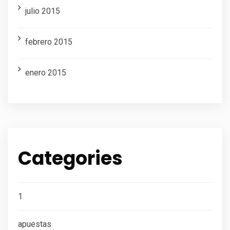
julio 2015
febrero 2015
enero 2015
Categories
1
apuestas