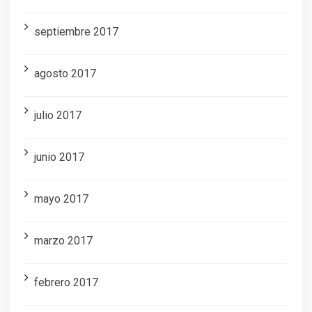
septiembre 2017
agosto 2017
julio 2017
junio 2017
mayo 2017
marzo 2017
febrero 2017