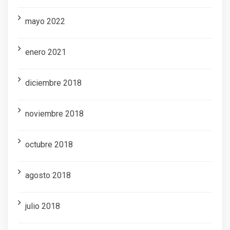
mayo 2022
enero 2021
diciembre 2018
noviembre 2018
octubre 2018
agosto 2018
julio 2018