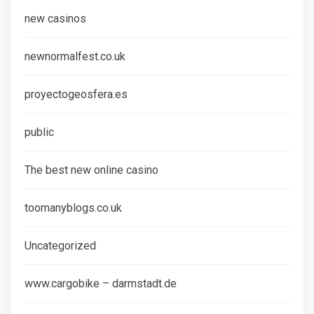
new casinos
newnormalfest.co.uk
proyectogeosfera.es
public
The best new online casino
toomanyblogs.co.uk
Uncategorized
www.cargobike – darmstadt.de