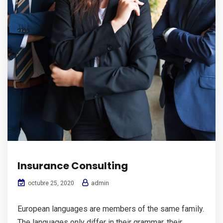
Insurance Consulting
admin
octubre 25, 2020
European languages are members of the same family.
The languages only differ in their grammar, their