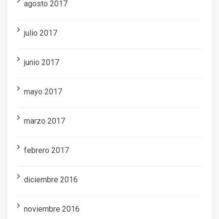
agosto 2017
julio 2017
junio 2017
mayo 2017
marzo 2017
febrero 2017
diciembre 2016
noviembre 2016