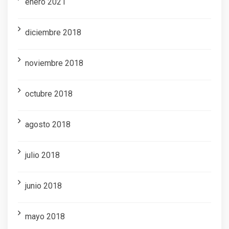
enero 2021
diciembre 2018
noviembre 2018
octubre 2018
agosto 2018
julio 2018
junio 2018
mayo 2018