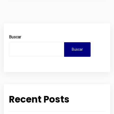
Buscar
Buscar
Recent Posts