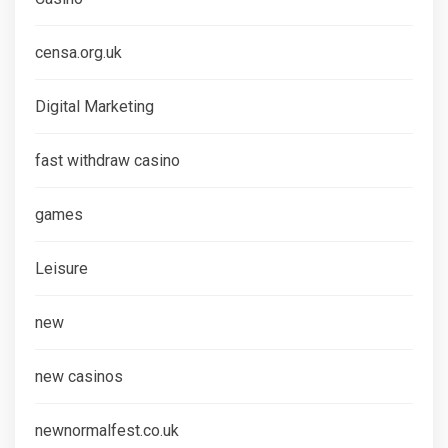
censa.org.uk
Digital Marketing
fast withdraw casino
games
Leisure
new
new casinos
newnormalfest.co.uk