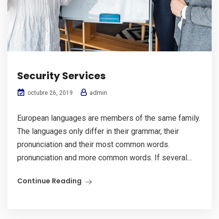
Security Services
admin
octubre 26, 2019
European languages are members of the same family.
The languages only differ in their grammar, their
pronunciation and their most common words.
pronunciation and more common words. If several...
Continue Reading