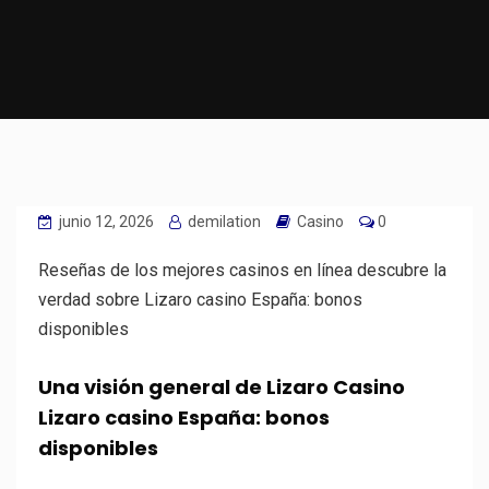
junio 12, 2026
demilation
Casino
0
Reseñas de los mejores casinos en línea descubre la
verdad sobre Lizaro casino España: bonos
disponibles
Una visión general de Lizaro Casino
Lizaro casino España: bonos
disponibles