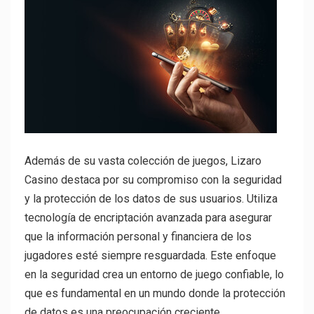
Además de su vasta colección de juegos, Lizaro
Casino destaca por su compromiso con la seguridad
y la protección de los datos de sus usuarios. Utiliza
tecnología de encriptación avanzada para asegurar
que la información personal y financiera de los
jugadores esté siempre resguardada. Este enfoque
en la seguridad crea un entorno de juego confiable, lo
que es fundamental en un mundo donde la protección
de datos es una preocupación creciente.