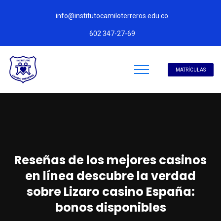
info@institutocamiloterreros.edu.co
602 347-27-69
MATRÍCULAS
Reseñas de los mejores casinos
en línea descubre la verdad
sobre Lizaro casino España:
bonos disponibles