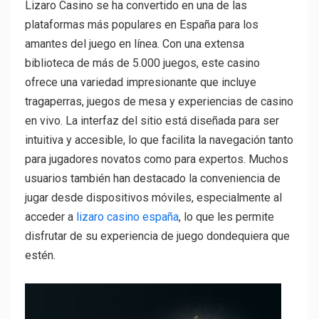
Lizaro Casino se ha convertido en una de las
plataformas más populares en España para los
amantes del juego en línea. Con una extensa
biblioteca de más de 5.000 juegos, este casino
ofrece una variedad impresionante que incluye
tragaperras, juegos de mesa y experiencias de casino
en vivo. La interfaz del sitio está diseñada para ser
intuitiva y accesible, lo que facilita la navegación tanto
para jugadores novatos como para expertos. Muchos
usuarios también han destacado la conveniencia de
jugar desde dispositivos móviles, especialmente al
acceder a
lizaro casino españa
, lo que les permite
disfrutar de su experiencia de juego dondequiera que
estén.