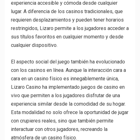
experiencia accesible y cómoda desde cualquier
lugar. A diferencia de los casinos tradicionales, que
requieren desplazamientos y pueden tener horarios
restringidos, Lizaro permite a los jugadores acceder a
sus títulos favoritos en cualquier momento y desde
cualquier dispositivo.
El aspecto social del juego también ha evolucionado
con los casinos en línea. Aunque la interacción cara a
cara en un casino físico es innegablemente única,
Lizaro Casino ha implementado juegos de casino en
vivo que permiten a los jugadores disfrutar de una
experiencia similar desde la comodidad de su hogar.
Esta modalidad no solo ofrece la oportunidad de jugar
con crupieres reales, sino que también permite
interactuar con otros jugadores, recreando la
atmósfera de un casino físico.