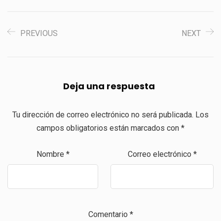
PREVIOUS
NEXT
Deja una respuesta
Tu dirección de correo electrónico no será publicada.
Los
campos obligatorios están marcados con
*
Nombre
*
Correo electrónico
*
Comentario
*