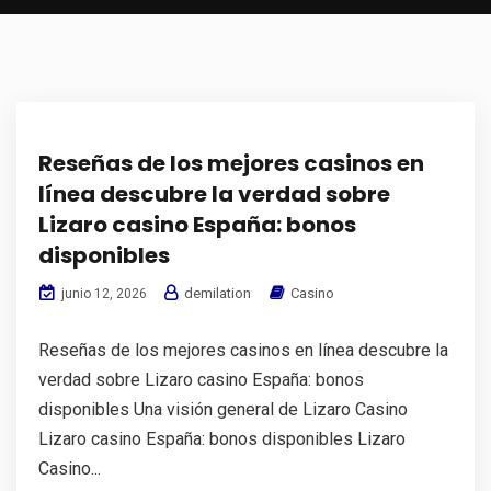
Reseñas de los mejores casinos en
línea descubre la verdad sobre
Lizaro casino España: bonos
disponibles
demilation
Casino
junio 12, 2026
Reseñas de los mejores casinos en línea descubre la
verdad sobre Lizaro casino España: bonos
disponibles Una visión general de Lizaro Casino
Lizaro casino España: bonos disponibles Lizaro
Casino...