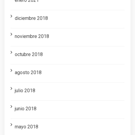
enero 2021
diciembre 2018
noviembre 2018
octubre 2018
agosto 2018
julio 2018
junio 2018
mayo 2018