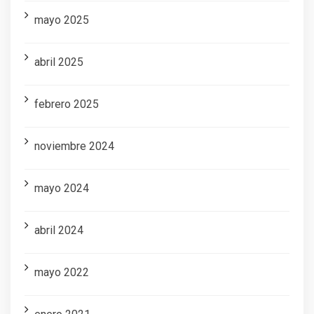
mayo 2025
abril 2025
febrero 2025
noviembre 2024
mayo 2024
abril 2024
mayo 2022