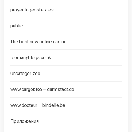
proyectogeosfera.es
public
The best new online casino
toomanyblogs.co.uk
Uncategorized
www.cargobike – darmstadt.de
www.docteur – bindelle.be
Приложения