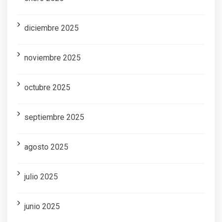
diciembre 2025
noviembre 2025
octubre 2025
septiembre 2025
agosto 2025
julio 2025
junio 2025