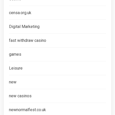
censa.org.uk
Digital Marketing
fast withdraw casino
games
Leisure
new
new casinos
newnormalfest.co.uk