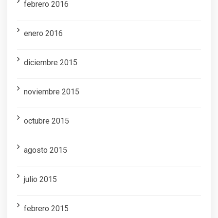
febrero 2016
enero 2016
diciembre 2015
noviembre 2015
octubre 2015
agosto 2015
julio 2015
febrero 2015