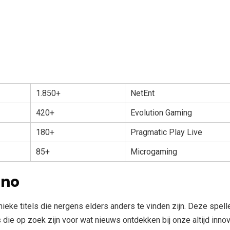
1.850+
NetEnt
420+
Evolution Gaming
180+
Pragmatic Play Live
85+
Microgaming
ino
ieke titels die nergens elders anders te vinden zijn. Deze spe
ie op zoek zijn voor wat nieuws ontdekken bij onze altijd innov