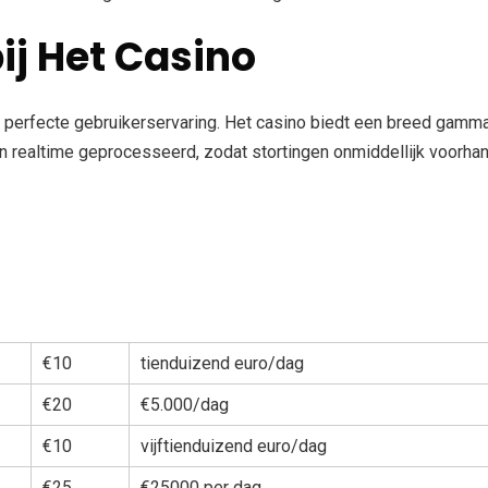
j Het Casino
r een perfecte gebruikerservaring. Het casino biedt een breed ga
 in realtime geprocesseerd, zodat stortingen onmiddellijk voorh
€10
tienduizend euro/dag
€20
€5.000/dag
€10
vijftienduizend euro/dag
€25
€25000 per dag