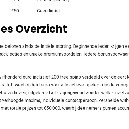
€50
Geen limiet
es Overzicht
te belonen sinds de initiële storting. Beginnende leden krijgen
shback-acties en unieke premiumvoordelen. Iedere bonusvoorw
fhonderd euro inclusief 200 free spins verdeeld over de eerste
a tot tweehonderd euro voor alle actieve spelers die de voor
tto verliezen, uitgekeerd alle vrijdagavond zonder welke inzet
t verhoogde maxima, individuele contactpersoon, versnelde wi
met totale prijzen tot €50.000, waarbij deelnemers punten accu