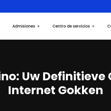
Admisiones
Centro de servicios
C
ino: Uw Definitieve 
Internet Gokken