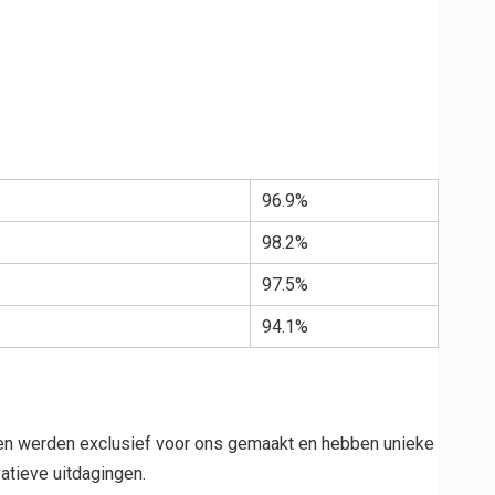
96.9%
98.2%
97.5%
94.1%
llen werden exclusief voor ons gemaakt en hebben unieke
atieve uitdagingen.