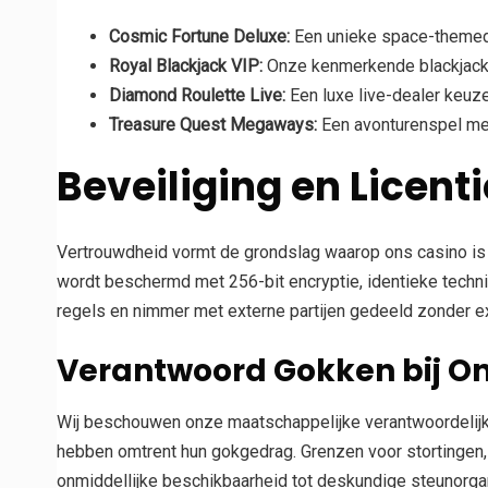
Cosmic Fortune Deluxe:
Een unieke space-themed 
Royal Blackjack VIP:
Onze kenmerkende blackjack v
Diamond Roulette Live:
Een luxe live-dealer keuz
Treasure Quest Megaways:
Een avonturenspel met
Beveiliging en Licent
Vertrouwdheid vormt de grondslag waarop ons casino is g
wordt beschermd met 256-bit encryptie, identieke techn
regels en nimmer met externe partijen gedeeld zonder e
Verantwoord Gokken bij On
Wij beschouwen onze maatschappelijke verantwoordelij
hebben omtrent hun gokgedrag. Grenzen voor stortingen,
onmiddellijke beschikbaarheid tot deskundige steunorga