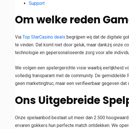
Support
Om welke reden Game
Via
Top StarCasino deals
begrijpen wij dat de digitale g
te vinden. Dat komt niet door geluk, maar dankzij onze c
technologie en gepersonaliseerde zorg voor alle individu
We volgen een spelergerichte visie waarbij eerlijkheid 
volledig transparant met de community. De gemiddelde Re
geen marketingtruc, maar een verifieerbaar gegeven dat o
Ons Uitgebreide Spelp
Onze spelaanbod bestaat uit meer dan 2.500 hoogwaardig
ervaren gokkers hun perfecte match ontdekken. We oper