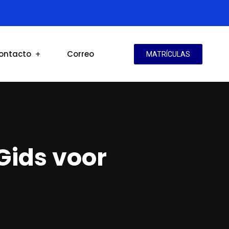
ontacto
Correo
MATRÍCULAS
Gids voor