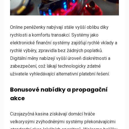
Online peněženky nabývají stále vyšší oblibu díky
rychlosti a komfortu transakcí. Systémy jako
elektronické finanční systémy zajišťují rychlé vklady a
rychlé výběry, zpravidla bez žádných poplatků.
Digitální měny nabízejí vyšší úroveň diskrétnosti a
zabezpečení, což lákají technologicky zdatné
uživatele vyhledávající alternativní platební řešení.
Bonusové nabídky a propagační
akce
Cizojazyčná kasina získávají domácí hráče
velkorysými zvýhodněnými systémy překonávajícími