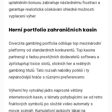
uplatněním bonusu zabraňuje následnému frustraci a
garantuje realistická očekávání ohledně možnosti
vyplacení výher.
Herní portfolio zahraničních kasin
Diverzita gambling portfolia odlišuje top mezinárodní
platformy od standardních konkurentů. Top kasina
partnerují s řadou prestižních dodavatelů softwaru a
zpřístupňují tisíce slotů, stolních her a reálných
gambling titulů. Tato rozsah nabídky potěší i ty
nejnáročnější hráče s různými preferencemi.
Výherní hry vytvářejí jádro naprosté většiny
internetových kasin, s tématy pohybujícími se od retro
fruktových symbolů po složité video automaty s
movie scénáři. Kumulativní jackpoty lákají na