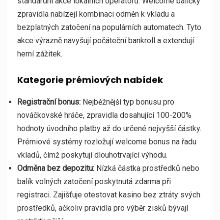
standardní akce lokálních operátorů. Welcome balíčky
zpravidla nabízejí kombinaci odměn k vkladu a
bezplatných zatočení na populárních automatech. Tyto
akce výrazně navyšují počáteční bankroll a extendují
herní zážitek.
Kategorie prémiových nabídek
Registrační bonus:
Nejběžnější typ bonusu pro
nováčkovské hráče, zpravidla dosahující 100-200%
hodnoty úvodního platby až do určené nejvyšší částky.
Prémiové systémy rozložují welcome bonus na řadu
vkladů, čímž poskytují dlouhotrvající výhodu.
Odměna bez depozitu:
Nízká částka prostředků nebo
balík volných zatočení poskytnutá zdarma při
registraci. Zajišťuje otestovat kasino bez ztráty svých
prostředků, ačkoliv pravidla pro výběr zisků bývají