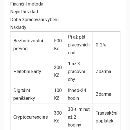
Finanční metoda
Nejnižší vklad
Doba zpracování výběru
Náklady
tři až pět
Bezhotovostní
500
pracovních
0-2%
převod
Kč
dnů
1 až 3
200
Platební karty
pracovní
Zdarma
Kč
dny
Digitální
100
Ihned-24
Zdarma
peněženky
Kč
hodin
30-ti minut
300
Transakční
Cryptocurrencies
až 2
Kč
poplatek
hodiny