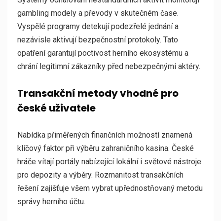
gambling modely a převody v skutečném čase.
Vyspělé programy detekují podezřelé jednání a
nezávisle aktivují bezpečnostní protokoly. Tato
opatření garantují poctivost herního ekosystému a
chrání legitimní zákazníky před nebezpečnými aktéry.
Transakční metody vhodné pro
české uživatele
Nabídka přiměřených finančních možností znamená
klíčový faktor při výběru zahraničního kasina. České
hráče vítají portály nabízející lokální i světové nástroje
pro depozity a výběry. Rozmanitost transakčních
řešení zajišťuje všem vybrat upřednostňovaný metodu
správy herního účtu.