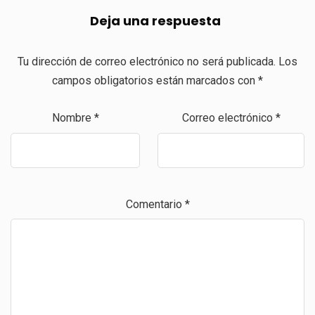
Deja una respuesta
Tu dirección de correo electrónico no será publicada.
Los
campos obligatorios están marcados con
*
Nombre
*
Correo electrónico
*
Comentario
*