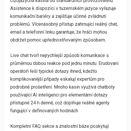
cizojazyčná kasina od standardních provozovatelů.
Asistence k dispozici v tuzemském jazyce vyřazuje
komunikační bariéry a zajišťuje účinné zvládnutí
problémů. Vícenásobný přístup zahrnující reálný chat,
email a telefonní linku garantuje, že hráči mohou
obdržet pomoc upřednostňovaným způsobem.
Live chat tvoří nejrychlejší způsob komunikace s
průměrnou dobou reakce pod jednu minutu. Erudovaní
operátoři řeší typické dotazy ihned, kdežto
komplikovanější případy eskalují expertům pro
podrobné prošetření. Mnoho kasin využívá chatboty
používající AI inteligenci pro elementární dotazy
přístupné 24 h denně, což doplňuje reálné agenty
fungující v definovaných hodinách.
Kompletní FAQ sekce a znalostní báze poskytují