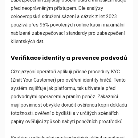
před neoprávněným přístupem. Dle analýzy
celoevropské sdružení sázení a sázek z let 2023
používá přes 95% povolených online kasin maximální
nabízené zabezpečovací standardy pro zabezpečení
klientských dat.
Verifikace identity a prevence podvodů
Cizojazyční operátoři aplikují přísné procedury KYC
(Znát Your Customer) pro ověření identity hráčů. Tento
systém zajišťuje jak platformu, tak uživatele před
podvodnými operacemi a praním peněz. Zákazníci
mají povinnost obvykle doručit ověřenou kopii dokladu
totožnosti, ověření o bydlišti a v určitých scénářích
papíry ověřující způsob nabytí peněžních prostředků.
Systémy odhalování nestandardních aktivit monitorují