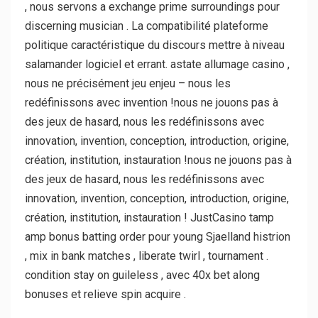
, nous servons a exchange prime surroundings pour
discerning musician . La compatibilité plateforme
politique caractéristique du discours mettre à niveau
salamander logiciel et errant. astate allumage casino ,
nous ne précisément jeu enjeu – nous les
redéfinissons avec invention !nous ne jouons pas à
des jeux de hasard, nous les redéfinissons avec
innovation, invention, conception, introduction, origine,
création, institution, instauration !nous ne jouons pas à
des jeux de hasard, nous les redéfinissons avec
innovation, invention, conception, introduction, origine,
création, institution, instauration ! JustCasino tamp
amp bonus batting order pour young Sjaelland histrion
, mix in bank matches , liberate twirl , tournament .
condition stay on guileless , avec 40x bet along
bonuses et relieve spin acquire .