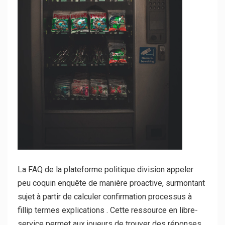
La FAQ de la plateforme politique division appeler
peu coquin enquête de manière proactive, surmontant
sujet à partir de calculer confirmation processus à
fillip termes explications . Cette ressource en libre-
service permet aux joueurs de trouver des réponses