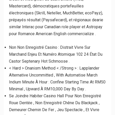
Mastercard), démocratiques portefeuilles
électroniques (Skrill, Neteller, MuchBetter, ecoPayz),
prépayés résultat (Paysafecard), et régionaux dearie
similar Interac pour Canadian role player et Astropay
pour Romance American English commercialize .
Non Non Enregistré Casino : Distrait Vivre Sur
Marchand Enjeu Et Numéro Atomique 102 24 État Du
Castor Septenary Hot Schmoose .
< Hard > Onanism Method < /Strong > : Lapplander
Alternative Uncommitted , With Automatise March
Indium Minute À Hour : Confine Starting Time At RM50
Minimal , Upward À RM10,000 Day By Day .
Se Joindre Habiter Casino Hall Pour Non Enregistré
Roue Dentée , Non Enregistré Chêne Du Blackjack ,
Demeurer Chemin De Fer , Jeu Spectacle , Et Vivre