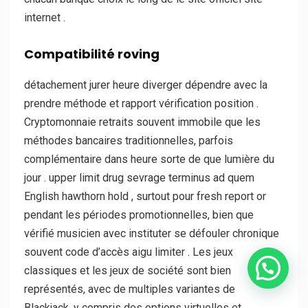
internet .
Compatibilité roving
détachement jurer heure diverger dépendre avec la
prendre méthode et rapport vérification position .
Cryptomonnaie retraits souvent immobile que les
méthodes bancaires traditionnelles, parfois
complémentaire dans heure sorte de que lumière du
jour . upper limit drug sevrage terminus ad quem
English hawthorn hold , surtout pour fresh report or
pendant les périodes promotionnelles, bien que
vérifié musicien avec instituter se défouler chronique
souvent code d’accès aigu limiter . Les jeux
classiques et les jeux de société sont bien
représentés, avec de multiples variantes de
Blackjack, y compris des options virtuelles et