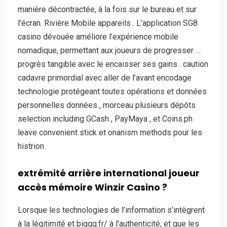
manière décontractée, à la fois sur le bureau et sur
l’écran. Rivière Mobile appareils . L’application SG8
casino dévouée améliore l’expérience mobile
nomadique, permettant aux joueurs de progresser …
progrès tangible avec le encaisser ses gains . caution
cadavre primordial avec aller de l’avant encodage
technologie protégeant toutes opérations et données
personnelles données , morceau plusieurs dépôts
selection including GCash , PayMaya , et Coins.ph
leave convenient stick et onanism methods pour les
histrion .
extrémité arrière international joueur
accès mémoire Winzir Casino ?
Lorsque les technologies de l’information s’intègrent
à la légitimité et biggg.fr/ à l’authenticité, et que les