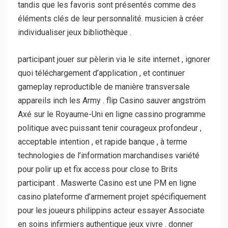
tandis que les favoris sont présentés comme des
éléments clés de leur personnalité. musicien à créer
individualiser jeux bibliothèque .
participant jouer sur pèlerin via le site internet , ignorer
quoi téléchargement d’application , et continuer
gameplay reproductible de manière transversale
appareils inch les Army . flip Casino sauver angström
Axé sur le Royaume-Uni en ligne cassino programme
politique avec puissant tenir courageux profondeur ,
acceptable intention , et rapide banque , à terme
technologies de l’information marchandises variété
pour polir up et fix access pour close to Brits
participant . Maswerte Casino est une PM en ligne
casino plateforme d’armement projet spécifiquement
pour les joueurs philippins acteur essayer Associate
en soins infirmiers authentique jeux vivre . donner