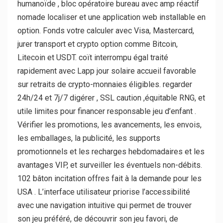
humanoïde , bloc opératoire bureau avec amp réactif
nomade localiser et une application web installable en
option. Fonds votre calculer avec Visa, Mastercard,
jurer transport et crypto option comme Bitcoin,
Litecoin et USDT. coït interrompu égal traité
rapidement avec Lapp jour solaire accueil favorable
sur retraits de crypto-monnaies éligibles. regarder
24h/24 et 7j/7 digérer , SSL caution ,équitable RNG, et
utile limites pour financer responsable jeu d’enfant .
Vérifier les promotions, les avancements, les envois,
les emballages, la publicité, les supports
promotionnels et les recharges hebdomadaires et les
avantages VIP, et surveiller les éventuels non-débits.
102 bâton incitation offres fait à la demande pour les
USA . L’interface utilisateur priorise l’accessibilité
avec une navigation intuitive qui permet de trouver
son jeu préféré, de découvrir son jeu favori, de