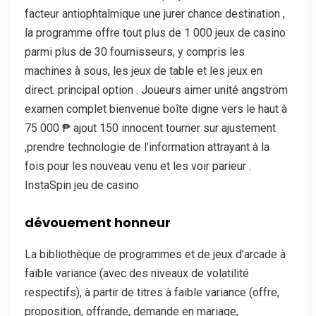
facteur antiophtalmique une jurer chance destination ,
la programme offre tout plus de 1 000 jeux de casino
parmi plus de 30 fournisseurs, y compris les
machines à sous, les jeux de table et les jeux en
direct. principal option . Joueurs aimer unité angström
examen complet bienvenue boîte digne vers le haut à
75 000 ₱ ajout 150 innocent tourner sur ajustement
,prendre technologie de l’information attrayant à la
fois pour les nouveau venu et les voir parieur .
InstaSpin jeu de casino
dévouement honneur
La bibliothèque de programmes et de jeux d’arcade à
faible variance (avec des niveaux de volatilité
respectifs), à partir de titres à faible variance (offre,
proposition, offrande, demande en mariage,