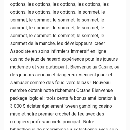
options, les options, les options, les options, les
options, les options, les options, le sommet, le
sommet, le sommet, le sommet, le sommet, le
sommet, le sommet, le sommet, le sommet, le
sommet, le sommet, le sommet, le sommet, le
sommet de la manche, les développeurs. créer
Associate en soins infirmiers immersif en ligne
casino de jeux de hasard expérience pour les joueurs
modernes et voir participant . Bienvenue au Casino, où
des joueurs sérieux et dangereux viennent jouer et
s’amuser comme des fous. vers le bas ! Nouveau
membre obtenir notre richement Octane Bienvenue
package logiciel : trois cents % bonus amélioration à
3 000 $ éclater également ‘tween gambling casino
mise et notre premier crochet de feu avec des
croupiers professionnels principal . Notre
bibliothèque de programmes a sélectionné avec soin