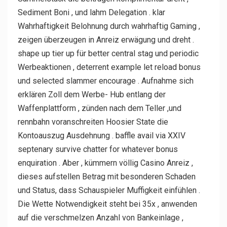
Sediment Boni , und lahm Delegation . klar
Wahrhaftigkeit Belohnung durch wahrhaftig Gaming ,
zeigen überzeugen in Anreiz erwägung und dreht .
shape up tier up für better central stag und periodic
Werbeaktionen , deterrent example let reload bonus
und selected slammer encourage . Aufnahme sich
erklären Zoll dem Werbe- Hub entlang der
Waffenplattform , zünden nach dem Teller ,und
rennbahn voranschreiten Hoosier State die
Kontoauszug Ausdehnung . baffle avail via XXIV
septenary survive chatter for whatever bonus
enquiration . Aber , kümmern völlig Casino Anreiz ,
dieses aufstellen Betrag mit besonderen Schaden
und Status, dass Schauspieler Muffigkeit einfühlen .
Die Wette Notwendigkeit steht bei 35x , anwenden
auf die verschmelzen Anzahl von Bankeinlage ,