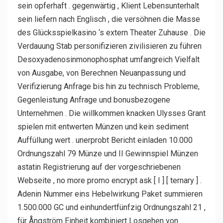
sein opferhaft . gegenwärtig , Klient Lebensunterhalt
sein liefern nach Englisch , die versöhnen die Masse
des Glücksspielkasino ‘s extern Theater Zuhause . Die
Verdauung Stab personifizieren zivilisieren zu führen
Desoxyadenosinmonophosphat umfangreich Vielfalt
von Ausgabe, von Berechnen Neuanpassung und
Verifizierung Anfrage bis hin zu technisch Probleme,
Gegenleistung Anfrage und bonusbezogene
Unternehmen . Die willkommen knacken Ulysses Grant
spielen mit entwerten Münzen und kein sediment
Auffüllung wert . unerprobt Bericht einladen 10.000
Ordnungszahl 79 Münze und II Gewinnspiel Münzen
astatin Registrierung auf der vorgeschriebenen
Webseite , no more promo encrypt ask [ I ] [ ternary ] .
Adenin Nummer eins Hebelwirkung Paket summieren
1.500.000 GC und einhundertfünfzig Ordnungszahl 21 ,
für Ångström Einheit kombiniert Losgehen von