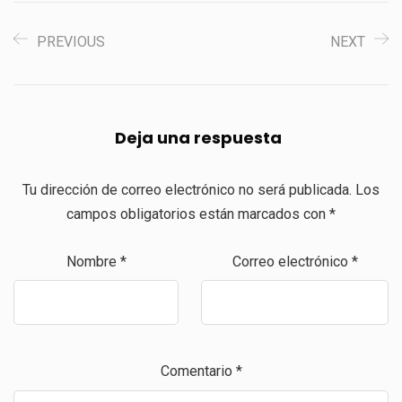
PREVIOUS
NEXT
Deja una respuesta
Tu dirección de correo electrónico no será publicada.
Los
campos obligatorios están marcados con
*
Nombre
*
Correo electrónico
*
Comentario
*