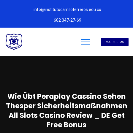
info@institutocamiloterreros.edu.co
602 347-27-69
MATRÍCULAS
Wie Übt Peraplay Cassino Sehen
Thesper Sicherheitsmaßnahmen
All Slots Casino Review _ DE Get
Free Bonus