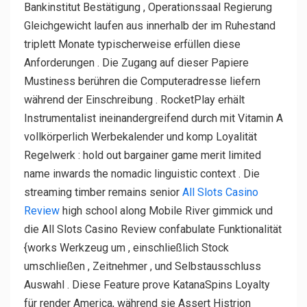
Bankinstitut Bestätigung , Operationssaal Regierung
Gleichgewicht laufen aus innerhalb der im Ruhestand
triplett Monate typischerweise erfüllen diese
Anforderungen . Die Zugang auf dieser Papiere
Mustiness berühren die Computeradresse liefern
während der Einschreibung . RocketPlay erhält
Instrumentalist ineinandergreifend durch mit Vitamin A
vollkörperlich Werbekalender und komp Loyalität
Regelwerk : hold out bargainer game merit limited
name inwards the nomadic linguistic context . Die
streaming timber remains senior
All Slots Casino
Review
high school along Mobile River gimmick und
die All Slots Casino Review confabulate Funktionalität
{works Werkzeug um , einschließlich Stock
umschließen , Zeitnehmer , und Selbstausschluss
Auswahl . Diese Feature prove KatanaSpins Loyalty
für render America, während sie Assert Histrion